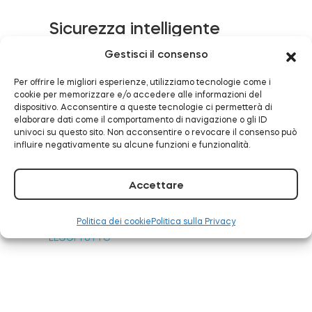
Sicurezza intelligente
attivata: Tedee è ora
Gestisci il consenso
Modulo relè intelligente BleBox
compatibile con
Per offrire le migliori esperienze, utilizziamo tecnologie come i
Alarm.com
cookie per memorizzare e/o accedere alle informazioni del
dispositivo. Acconsentire a queste tecnologie ci permetterà di
LEGGI TUTTO
elaborare dati come il comportamento di navigazione o gli ID
Tedee Dry Contact
univoci su questo sito. Non acconsentire o revocare il consenso può
influire negativamente su alcune funzioni e funzionalità.
Accettare
Tedee ora funziona con
Tedee GO2
Samsung SmartThings
Politica dei cookie
Politica sulla Privacy
LEGGI TUTTO
Acquista ora