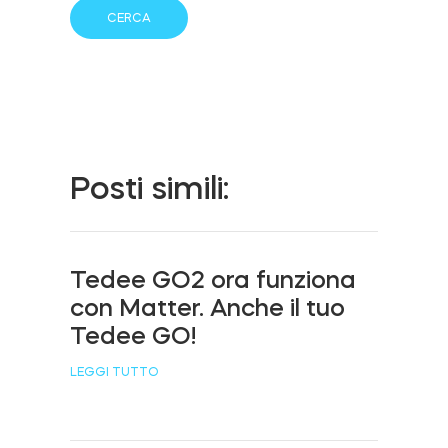
Cilindri
Adattatori
Posti simili:
Casa acces
Tedee GO2 ora funziona
con Matter. Anche il tuo
Tedee Keypad PRO
Tedee GO!
LEGGI TUTTO
Tedee Biometric Module