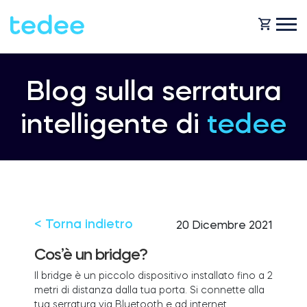
COME FUNZIONA?
Blog sulla serratura
intelligente di
tedee
PRODOTTI
Casa
Serraturas
NEGOZIO
Noleggio
Tedee GO
< Torna indietro
20 Dicembre 2021
ASSISTENZA
Cos’è un bridge?
Il bridge è un piccolo dispositivo installato fino a 2
Business
metri di distanza dalla tua porta. Si connette alla
Tedee GO2
BLOG
tua serratura via Bluetooth e ad internet