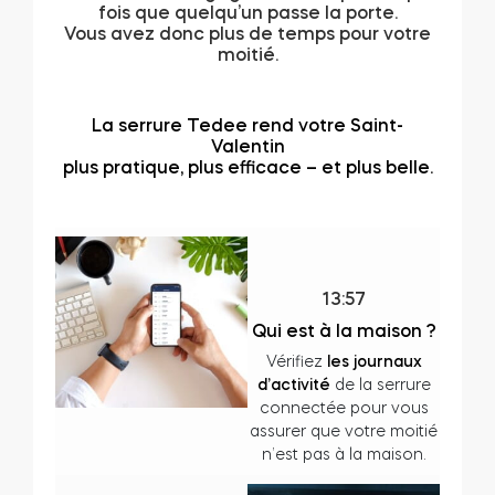
fois que quelqu’un passe la porte.
Vous avez donc plus de temps pour votre
Cylindres
moitié.
La serrure Tedee rend votre Saint-
Valentin
Adaptateurs
plus pratique, plus efficace – et plus belle.
Accès à la maison
13:57
Qui est à la maison ?
Tedee Keypad PRO
Vérifiez
les journaux
d’activité
de la serrure
connectée pour vous
assurer que votre moitié
n’est pas à la maison.
Tedee Biometric Module