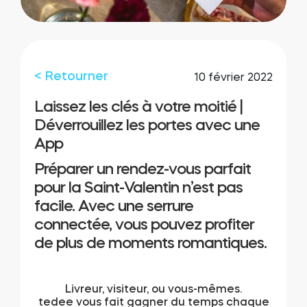
Intégrations
LOCALISATEUR DE BOUTIQUES
Tedee PRO
IDENTIFIANT
< Retourner
10 février 2022
ACHETER
Laissez les clés à votre moitié |
Déverrouillez les portes avec une
Accessoires
App
Préparer un rendez-vous parfait
Tedee Bridge
pour la Saint-Valentin n’est pas
facile. Avec une serrure
connectée, vous pouvez profiter
de plus de moments romantiques.
Door Sensor
Livreur, visiteur, ou vous-mêmes.
tedee vous fait gagner du temps chaque