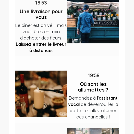
16:53
Une livraison pour
vous
Module relais connecté BleBox
Le dîner est arrivé – mais
vous êtes en train
d’acheter des fleurs.
Laissez entrer le livreur
à distance.
Tedee Dry Contact
19:59
Où sont les
Tedee GO2
allumettes ?
Demandez à
l’assistant
Acheter
vocal
de déverrouiller la
porte… et allez allumer
ces chandelles !