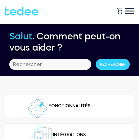
Salut
. Comment peut-on
COMMENT ÇA MARCHE ?
vous aider ?
PRODUITS
Maison
Serrures
BOUTIQUE
Location
Tedee GO
FONCTIONNALITÉS
ASSISTANCE
Entreprise
Tedee GO2
BLOG
INTÉGRATIONS