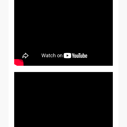
Module relais connecté BleBox
Tedee Dry Contact
Tedee GO2
Acheter