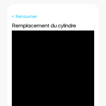
Cylindres
< Retourner
Remplacement du cylindre
Adaptateurs
Accès à la maison
Tedee Keypad PRO
Tedee Biometric Module