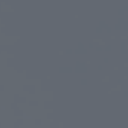
Cylindres
Adaptateurs
Accès à la maison
Tedee Keypad PRO
Tedee Biometric Module