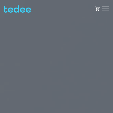
COMMENT ÇA MARCHE ?
PRODUITS
Maison
Serrures
BOUTIQUE
Location
Tedee GO
ASSISTANCE
Entreprise
Tedee GO2
BLOG