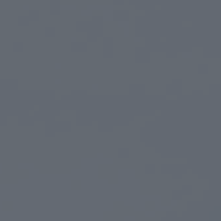
Module relais connecté BleBox
Tedee Dry Contact
Tedee GO2
Acheter