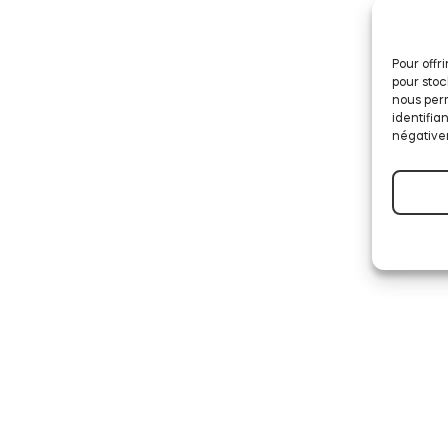
Pour offr
pour stoc
nous perm
identifia
négativem