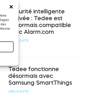
Sécurité intelligente
okies
activée : Tedee est
logies
désormais compatible
 des
affecter
avec Alarm.com
LIRE LA SUITE
Tedee fonctionne
désormais avec
Samsung SmartThings
LIRE LA SUITE