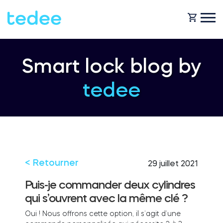
COMMENT ÇA MARCHE ?
Smart lock blog by
tedee
PRODUITS
Maison
Serrures
BOUTIQUE
Location
Tedee GO
< Retourner
29 juillet 2021
ASSISTANCE
Puis-je commander deux cylindres
qui s’ouvrent avec la même clé ?
Entreprise
Tedee GO2
Oui
! Nous offrons cette option, il s’agit d’une
BLOG