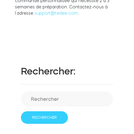
commande personnalisée qui nécessite 2 à 3
semaines de préparation. Contactez-nous à
l’adresse
support@
tedee
.
c
o
m
.
Intégrations
LOCALISATEUR DE BOUTIQUES
Tedee PRO
IDENTIFIANT
ACHETER
Accessoires
Rechercher:
Tedee Bridge
Door Sensor