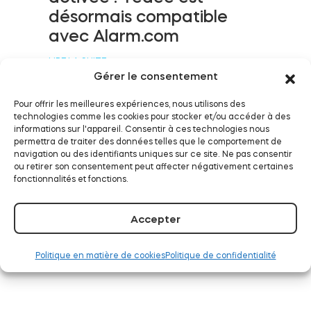
désormais compatible
avec Alarm.com
Module relais connecté BleBox
LIRE LA SUITE
Gérer le consentement
Pour offrir les meilleures expériences, nous utilisons des
technologies comme les cookies pour stocker et/ou accéder à des
informations sur l'appareil. Consentir à ces technologies nous
Tedee Dry Contact
Tedee fonctionne
permettra de traiter des données telles que le comportement de
navigation ou des identifiants uniques sur ce site. Ne pas consentir
désormais avec Samsung
ou retirer son consentement peut affecter négativement certaines
SmartThings
fonctionnalités et fonctions.
Tedee GO2
LIRE LA SUITE
Accepter
Acheter
Politique en matière de cookies
Politique de confidentialité