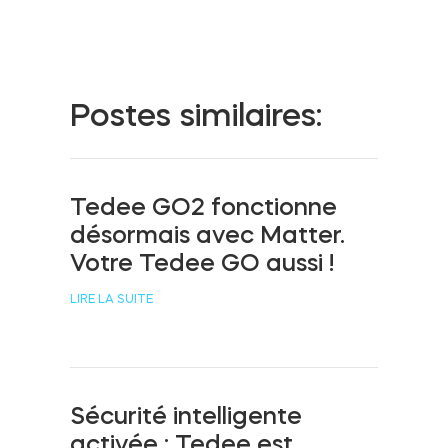
Cylindres
Postes similaires:
Adaptateurs
Tedee GO2 fonctionne
désormais avec Matter.
Accès à la maison
Votre Tedee GO aussi !
LIRE LA SUITE
Tedee Keypad PRO
Sécurité intelligente
Tedee Biometric Module
activée : Tedee est