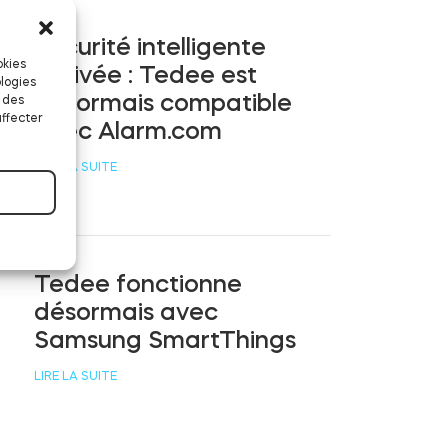
Sécurité intelligente
okies
activée : Tedee est
logies
désormais compatible
 des
affecter
avec Alarm.com
LIRE LA SUITE
Tedee fonctionne
désormais avec
Samsung SmartThings
LIRE LA SUITE