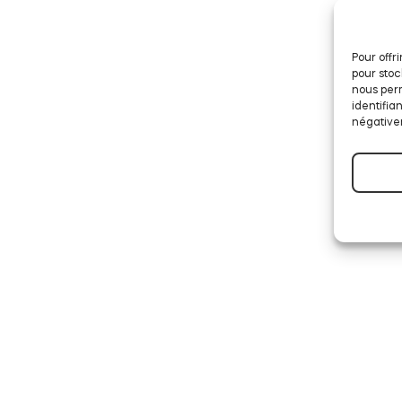
Pour offr
pour stoc
nous perm
identifia
négativem