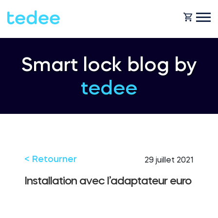
COMMENT ÇA MARCHE ?
Smart lock blog by
tedee
PRODUITS
Maison
Serrures
BOUTIQUE
Location
Tedee GO
< Retourner
29 juillet 2021
ASSISTANCE
Installation avec l’adaptateur euro
Entreprise
Tedee GO2
BLOG