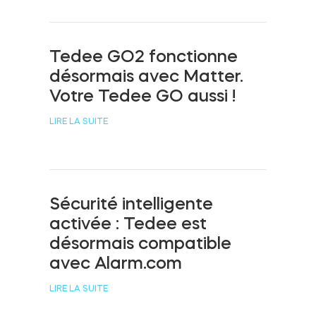
Cylindres
Tedee GO2 fonctionne
désormais avec Matter.
Votre Tedee GO aussi !
Adaptateurs
LIRE LA SUITE
Accès à la maison
Sécurité intelligente
activée : Tedee est
Tedee Keypad PRO
désormais compatible
avec Alarm.com
LIRE LA SUITE
Tedee Biometric Module