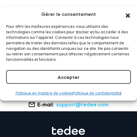
Gérer le consentement
Tedee fonctionne
Module relais connecté BleBox
Pour offrir les meilleures expériences, nous utilisons des
désormais avec Samsung
technologies comme les cookies pour stocker et/ou accéder à des
informations sur l'appareil. Consentir à ces technologies nous
SmartThings
permettra de traiter des données telles que le comportement de
navigation ou des identifiants uniques sur ce site. Ne pas consentir
LIRE LA SUITE
ou retirer son consentement peut affecter négativement certaines
Tedee Dry Contact
fonctionnalités et fonctions.
Accepter
Tedee GO2
Politique en matière de cookies
Politique de confidentialité
E-mail:
support@tedee.com
Acheter