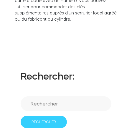
carte à code avec un numéro.
Vous pouvez
l’utiliser pour commander des clés
supplémentaires auprès d’un serrurier local agréé
ou du fabricant du cylindre.
Intégrations
LOCALISATEUR DE BOUTIQUES
Tedee PRO
IDENTIFIANT
ACHETER
Accessoires
Rechercher:
Tedee Bridge
Door Sensor