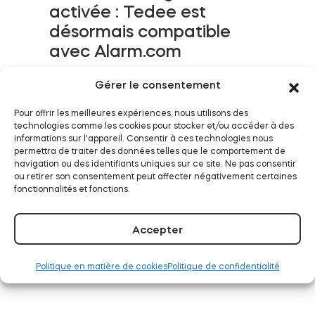
activée : Tedee est
désormais compatible
avec Alarm.com
Module relais connecté BleBox
LIRE LA SUITE
Gérer le consentement
Pour offrir les meilleures expériences, nous utilisons des
technologies comme les cookies pour stocker et/ou accéder à des
Tedee Dry Contact
informations sur l'appareil. Consentir à ces technologies nous
permettra de traiter des données telles que le comportement de
Tedee fonctionne
navigation ou des identifiants uniques sur ce site. Ne pas consentir
désormais avec Samsung
ou retirer son consentement peut affecter négativement certaines
fonctionnalités et fonctions.
SmartThings
Tedee GO2
LIRE LA SUITE
Accepter
Acheter
Politique en matière de cookies
Politique de confidentialité