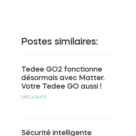
Cylindres
Postes similaires:
Adaptateurs
Tedee GO2 fonctionne
Accès à la maison
désormais avec Matter.
Votre Tedee GO aussi !
Tedee Keypad PRO
LIRE LA SUITE
Tedee Biometric Module
Sécurité intelligente