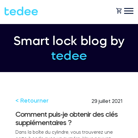
COMMENT ÇA MARCHE ?
Smart lock blog by
tedee
PRODUITS
Maison
Serrures
BOUTIQUE
Location
Tedee GO
< Retourner
29 juillet 2021
ASSISTANCE
Comment puis-je obtenir des clés
supplémentaires ?
Entreprise
Tedee GO2
Dans la boîte du cylindre, vous trouverez une
BLOG