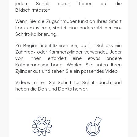
jedem Schritt durch Tippen auf die
Zylinder
Bildschirmtasten.
Wenn Sie die Zugschraubenfunktion Ihres Smart
Locks aktivieren, startet eine andere Art der Ein-
Schritt-Kalibrierung.
Adapter
Zu Beginn identifizieren Sie, ob Ihr Schloss ein
Zahnrad- oder Kammerzylinder verwendet. Jeder
von ihnen erfordert eine etwas andere
Kalibrierungsmethode. Wählen Sie unten Ihren
Zylinder aus und sehen Sie ein passendes Video.
Heim-Zugang
Videos führen Sie Schritt für Schritt durch und
heben die Do’s und Don’ts hervor.
Tedee Keypad PRO
Tedee Biometric Module