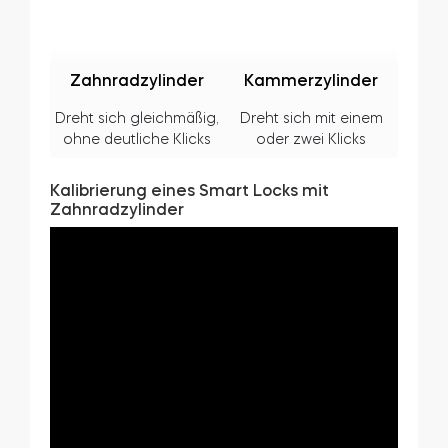
Zahnradzylinder
Kammerzylinder
BleBox Smart Relais Modul
Dreht sich gleichmäßig,
Dreht sich mit einem
ohne deutliche Klicks
oder zwei Klicks
Tedee GO2
Kalibrierung eines Smart Locks mit
Zahnradzylinder
Jetzt kaufen