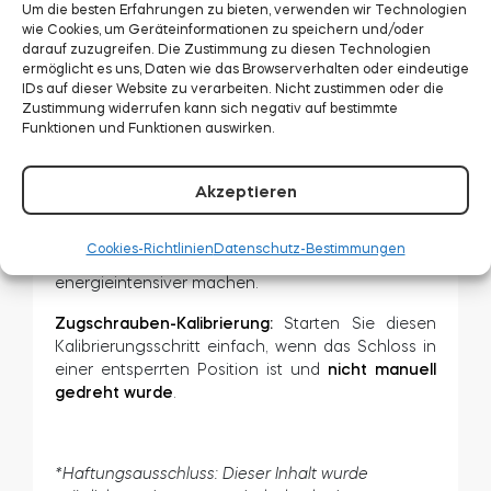
Um die besten Erfahrungen zu bieten, verwenden wir Technologien
Schritt eins:
Drehen Sie das Smart Lock, um den
wie Cookies, um Geräteinformationen zu speichern und/oder
Riegel des Türschlosses vollständig auszufahren.
darauf zuzugreifen. Die Zustimmung zu diesen Technologien
ermöglicht es uns, Daten wie das Browserverhalten oder eindeutige
Schritt zwei:
Drehen Sie das Smart Lock zurück,
IDs auf dieser Website zu verarbeiten. Nicht zustimmen oder die
um den Riegel des Türschlosses vollständig zu
Zustimmung widerrufen kann sich negativ auf bestimmte
verstecken.
Funktionen und Funktionen auswirken.
Wenn Sie nach dem vollständigen Verbergen
Akzeptieren
oder Ausfahren des Riegels noch einen
Drehwinkel spüren,
müssen Sie die Drehung
nicht fortsetzen.
Die zusätzliche Bewegung wird
Cookies-Richtlinien
Datenschutz-Bestimmungen
die Rotationen des Smart Locks länger und
energieintensiver machen.
Zugschrauben-Kalibrierung:
Starten Sie diesen
Kalibrierungsschritt einfach, wenn das Schloss in
einer entsperrten Position ist und
nicht manuell
gedreht wurde
.
*Haftungsausschluss: Dieser Inhalt wurde