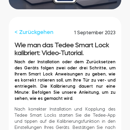
Integrationen
FILIALSUCHER
Tedee PRO
ANMELDEN
< Zurückgehen
1 September 2023
JETZT KAUFEN
Wie man das Tedee Smart Lock
kalibriert: Video-Tutorial.
Zubehör
Nach der Installation oder dem Zurücksetzen
des Geräts folgen zwei oder drei Schritte, um
Ihrem Smart Lock Anweisungen zu geben, wie
Tedee Bridge
es korrekt rotieren soll, um Ihre Tür zu ver- und
entriegeln. Die Kalibrierung dauert nur eine
Minute: Befolgen Sie unsere Anleitung, um zu
sehen, wie es gemacht wird.
Door Sensor
Nach korrekter Installation und Kopplung des
Tedee Smart Locks starten Sie die Tedee-App
und tippen auf die Kalibrierungsfunktion in den
Einstellungen Ihres Geräts. Bestätigen Sie nach