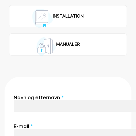
INSTALLATION
Integrationer
FIND EN BUTIK
Tedee PRO
LOG IND
KØB NU
MANUALER
Tilbehør
Tedee Bridge
Navn og efternavn
*
Door Sensor
E-mail
*