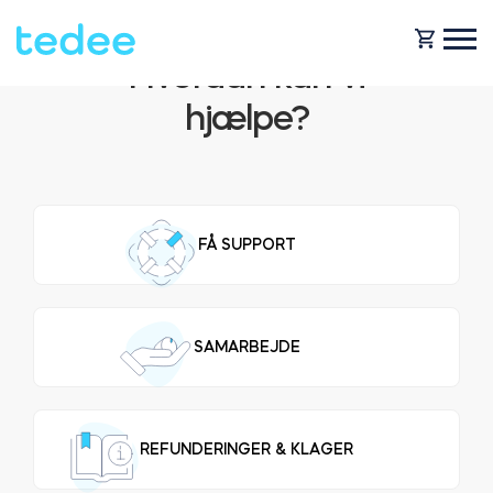
Hvordan kan vi
hjælpe?
HVORDAN VIRKER DET?
PRODUCTS
Hjem
FÅ SUPPORT
Smartlås
SHOP
For forretning
SAMARBEJDE
Tedee GO
SUPPORT
REFUNDERINGER & KLAGER
Udlejning
Tedee GO2
BLOG