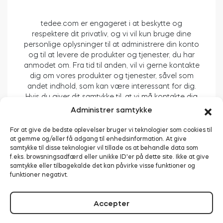
tedee.com er engageret i at beskytte og
respektere dit privatliv, og vi vil kun bruge dine
BleBox Smart Relay-modul
personlige oplysninger til at administrere din konto
og til at levere de produkter og tjenester, du har
anmodet om. Fra tid til anden, vil vi gerne kontakte
dig om vores produkter og tjenester, såvel som
andet indhold, som kan være interessant for dig.
Tedee GO2
Hvis du giver dit samtykke til, at vi må kontakte dig
til dette formål, skal du sætte kryds nedenfor for at
Administrer samtykke
fortælle os, hvordan vi skal kontakte dig:
Køb nu
For at give de bedste oplevelser bruger vi teknologier som cookies til
Modtag anmodninger om feedback og
at gemme og/eller få adgang til enhedsinformation. At give
oplysninger om kundeservice
*
samtykke til disse teknologier vil tillade os at behandle data som
f.eks. browsningsadfærd eller unikke ID'er på dette site. Ikke at give
Ved at klikke på indsend nedenfor, giver du
samtykke eller tilbagekalde det kan påvirke visse funktioner og
samtykke til at, tedee.com må gemme og behandle
funktioner negativt.
personlige oplysninger, du har angivet herover, til
at levere det, du har anmodet om.
Accepter