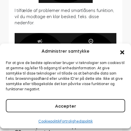
I tilfælde af problemer med smartlåsens funktion,
vil du modtage en klar besked, f.eks. disse
nedenfor.
Administrer samtykke
For at give de bedste oplevelser bruger vi teknologier som cookies til
at gemme og/eller få adgang til enhedsinformation. At give
samtykke til disse teknologier vil tillade os at behandle data som
f.eks. browsningsadfærd eller unikke ID'er på dette site. Ikke at give
samtykke eller tilbagekalde det kan påvirke visse funktioner og
funktioner negativt.
Accepter
Cookiepolitik
Fortrolighedspolitik
Sådan føjer du Tedee-appen til dit Wear