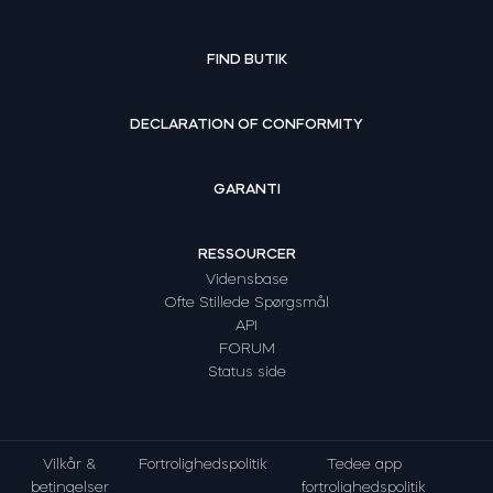
FIND BUTIK
DECLARATION OF CONFORMITY
GARANTI
RESSOURCER
Vidensbase
Ofte Stillede Spørgsmål
API
FORUM
Status side
Vilkår &
Fortrolighedspolitik
Tedee app
betingelser
fortrolighedspolitik