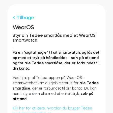
Cylindere
< Tilbage
WearOS
Adaptere
Styr din Tedee smartlås med et WearOS
smartwatch
.
Få en “digital nøgle” til dit smartwatch, og lås det
op med et tryk på håndleddet – selv på afstand
Hjem adgang
og for alle Tedee smartlåse, der er forbundet til
din konto.
Ved hjælp af Tedee-appen på Wear OS-
Tedee Keypad PRO
smartwatchet kan du tjekke status for
alle Tedee
smartlåse
, der er forbundet til din konto. Du kan
nemt styre dem alle med et enkelt tryk,
selv på
afstand.
Tedee Biometric Module
Klik her for at lære, hvordan du bruger Tedee