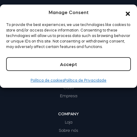
Acesso à casa
Manage Consent
To provide the best experiences, we use technologies like cookies to
Tedee Keypad PRO
store and/or access device information. Consenting to these
technologies will allow us to process data such as browsing behavior
or unique IDs on this site. Not consenting or withdrawing consent,
may adversely affect certain features and functions.
Tedee Biometric Module
Accept
COMO FUNCIONA?
Aluguel
Política de cookies
Política de Privacidade
Casa
Teclado
Empresa
COMPANY
Loja
Tedee GO2
Sobre nós