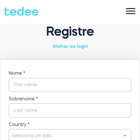
Registre
COMO FUNCIONA?
Voltar ao login
PRODUTOS
Casa
Nome
*
Fechaduras
SUPORTE
Aluguel
Sobrenome
*
Tedee GO2
LOJA
Country
*
Empresa
Tedee PRO
Selecione um país…