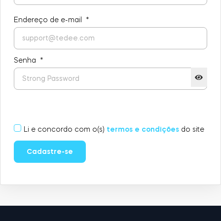
LOCALIZADOR DE LOJAS
LOGIN
Endereço de e-mail
*
COMPRE AGORA
Integrações
Accesorries
Senha
*
Tedee Bridge
Li e concordo com o(s)
termos e condições
do site
Cilindros
Cadastre-se
Adaptadores