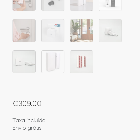
Cilindros
Adaptadores
Acesso ao domicílio
Tedee Keypad PRO
€
309.00
Taxa incluída
Envio grátis
Tedee Biometric Module