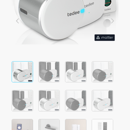
Integrações
LOCALIZADOR DE LOJAS
Tedee PRO
LOGIN
COMPRAR AGORA
Accesorries
Tedee Bridge
Door Sensor