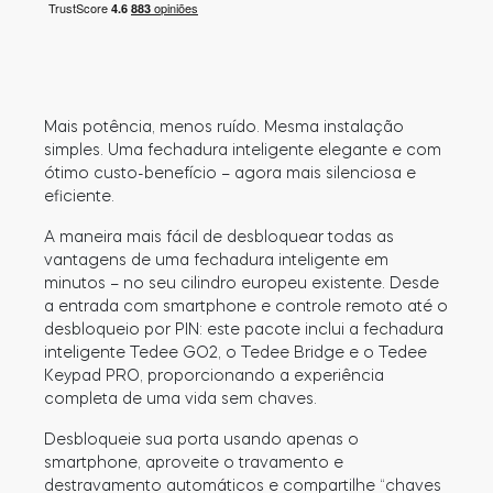
Módulo BleBox Smart Relay
Mais potência, menos ruído. Mesma instalação
simples. Uma fechadura inteligente elegante e com
ótimo custo-benefício – agora mais silenciosa e
eficiente.
Tedee Dry Contact
A maneira mais fácil de desbloquear todas as
vantagens de uma fechadura inteligente em
minutos – no seu cilindro europeu existente. Desde
a entrada com smartphone e controle remoto até o
Tedee GO2
desbloqueio por PIN: este pacote inclui a fechadura
inteligente Tedee GO2, o Tedee Bridge e o Tedee
Keypad PRO, proporcionando a experiência
Comprar agora
completa de uma vida sem chaves.
Desbloqueie sua porta usando apenas o
smartphone, aproveite o travamento e
destravamento automáticos e compartilhe “chaves