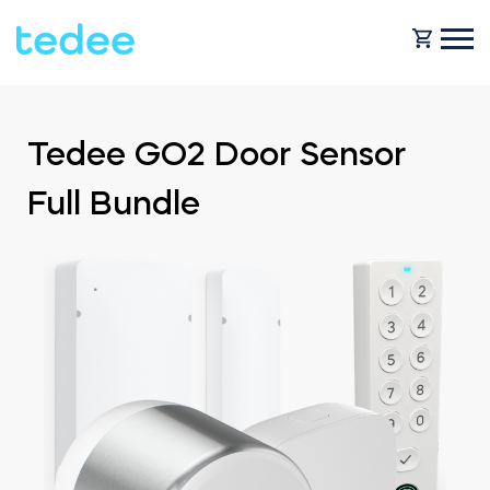
COMO FUNCIONA?
Tedee GO2 Door Sensor
Full Bundle
PRODUTOS
Casa
Fechaduras
BLOG
Aluguer
Tedee GO
OBTENHA SUPORTE
Business
Tedee GO2
LOJA