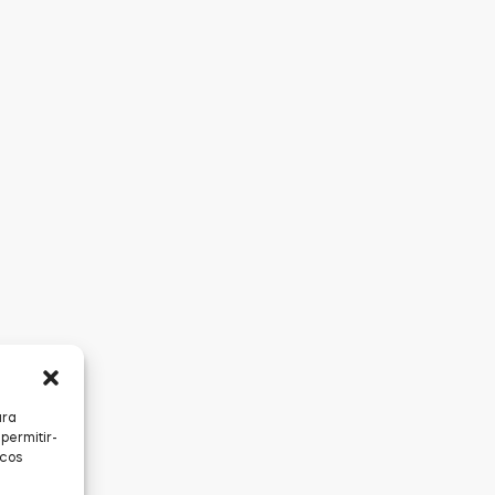
ara
permitir-
icos