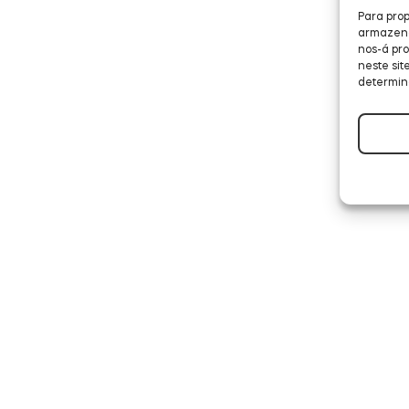
Para prop
armazenar
nos-á pr
neste sit
determin