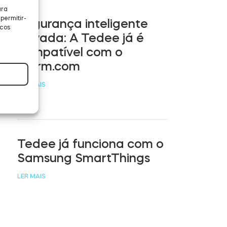
ara
permitir-
Segurança inteligente
icos
ativada: A Tedee já é
compatível com o
Alarm.com
LER MAIS
Tedee já funciona com o
Samsung SmartThings
LER MAIS