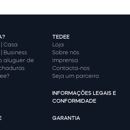
A?
TEDEE
| Casa
Loja
| Business
Sobre nós
o aluguer de
Imprensa
echaduras
Contacta-nos
dee?
Seja um parceiro
INFORMAÇÕES LEGAIS E
CONFORMIDADE
E
GARANTIA