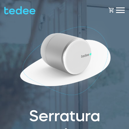
COME FUNZIONA?
PRODOTTI
Casa
Serraturas
NEGOZIO
Noleggio
Tedee GO
ASSISTENZA
Serratura
Business
Tedee GO2
BLOG