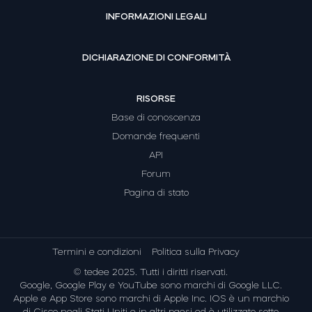
INFORMAZIONI LEGALI
DICHIARAZIONE DI CONFORMITÀ
RISORSE
Base di conoscenza
Domande frequenti
API
Forum
Pagina di stato
Termini e condizioni
Politica sulla Privacy
© tedee 2025. Tutti i diritti riservati.
Google, Google Play e YouTube sono marchi di Google LLC.
Apple e App Store sono marchi di Apple Inc. IOS è un marchio
di Cisco negli Stati Uniti e in altri paesi ed è utilizzato sotto