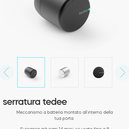
Cilindri
Adattatori
Casa acces
Tedee Keypad PRO
serratura tedee
Meccanismo a batteria montato all’interno della
tua porta.
Tedee Biometric Module