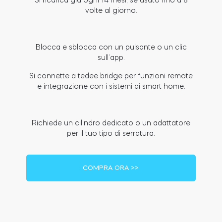
Si ricarica già ogni 14 mesi, se usato fino a 8
volte al giorno.
Modulo relè intelligente BleBox
Blocca e sblocca con un pulsante o un clic
sull’app.
Si connette a tedee bridge per funzioni remote
e integrazione con i sistemi di smart home.
Tedee Dry Contact
Richiede un cilindro dedicato o un adattatore
per il tuo tipo di serratura.
Tedee GO2
COMPRA ORA >>
Acquista ora