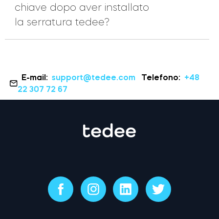
chiave dopo aver installato
la serratura tedee?
E-mail:
support@tedee.com
Telefono:
+48
22 307 72 67