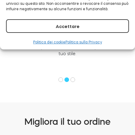
univoci su questo sito. Non acconsentire o revocare il consenso può
influire negativamente su alcune funzioni e funzionalità.
Accettare
Bellezza
La costruzione della serratura ha ricevuto il iF Design
Politica dei cookie
Politica sulla Privacy
Award 2021. Disponibile in bianco e nero per adattarsi al
tuo stile.
Migliora il tuo ordine