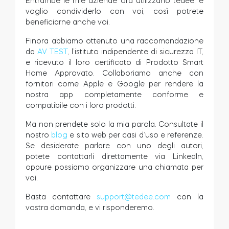
Entrambe le mie aziende ora utilizzano tedee, e
voglio condividerlo con voi, così potrete
beneficiarne anche voi.
Finora abbiamo ottenuto una raccomandazione
da
AV TEST
, l’istituto indipendente di sicurezza IT,
e ricevuto il loro certificato di Prodotto Smart
Home Approvato. Collaboriamo anche con
fornitori come Apple e Google per rendere la
nostra app completamente conforme e
compatibile con i loro prodotti.
Ma non prendete solo la mia parola. Consultate il
nostro
blog
e sito web per casi d’uso e referenze.
Se desiderate parlare con uno degli autori,
potete contattarli direttamente via LinkedIn,
oppure possiamo organizzare una chiamata per
voi.
Basta contattare
support@tedee.com
con la
vostra domanda, e vi risponderemo.