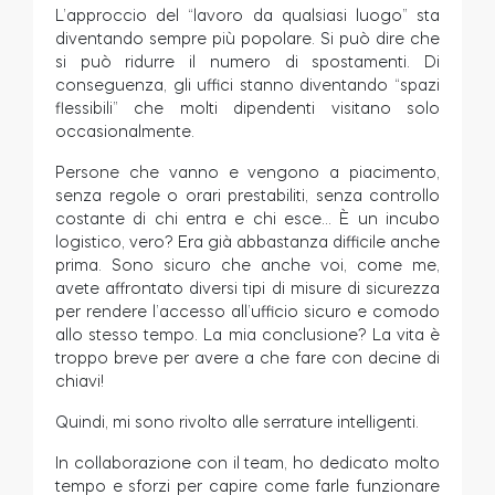
L’approccio del “lavoro da qualsiasi luogo” sta
Cilindri
diventando sempre più popolare. Si può dire che
si può ridurre il numero di spostamenti. Di
conseguenza, gli uffici stanno diventando “spazi
flessibili” che molti dipendenti visitano solo
occasionalmente.
Adattatori
Persone che vanno e vengono a piacimento,
senza regole o orari prestabiliti, senza controllo
costante di chi entra e chi esce… È un incubo
logistico, vero? Era già abbastanza difficile anche
prima. Sono sicuro che anche voi, come me,
Casa acces
avete affrontato diversi tipi di misure di sicurezza
per rendere l’accesso all’ufficio sicuro e comodo
allo stesso tempo. La mia conclusione? La vita è
Tedee Keypad PRO
troppo breve per avere a che fare con decine di
chiavi!
Quindi, mi sono rivolto alle serrature intelligenti.
In collaborazione con il team, ho dedicato molto
Tedee Biometric Module
tempo e sforzi per capire come farle funzionare