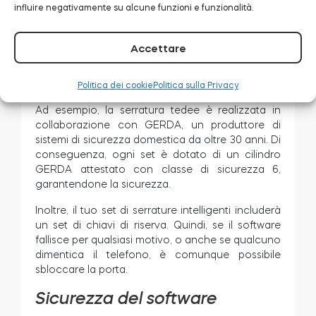
influire negativamente su alcune funzioni e funzionalità.
dall’esterno. Solo le persone che entrano nei
locali sapranno della serratura, quindi non c’è un
rischio aumentato.
Accettare
Un altro punto importante è controllare il cilindro
stesso.
Politica dei cookie
Politica sulla Privacy
Ad esempio, la serratura tedee è realizzata in
collaborazione con GERDA, un produttore di
sistemi di sicurezza domestica da oltre 30 anni. Di
conseguenza, ogni set è dotato di un cilindro
GERDA attestato con classe di sicurezza 6,
garantendone la sicurezza.
Inoltre, il tuo set di serrature intelligenti includerà
un set di chiavi di riserva. Quindi, se il software
fallisce per qualsiasi motivo, o anche se qualcuno
dimentica il telefono, è comunque possibile
sbloccare la porta.
Sicurezza del software