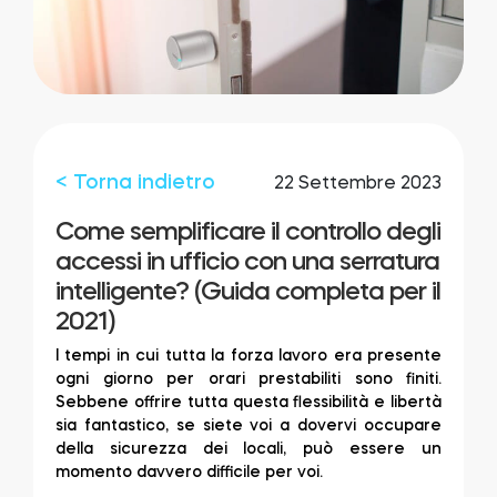
Integrazioni
LOCALIZZATORE DI NEGOZI
Tedee PRO
ACCEDI
ACQUISTA ORA
< Torna indietro
22 Settembre 2023
Accessori
Come semplificare il controllo degli
accessi in ufficio con una serratura
intelligente? (Guida completa per il
Tedee Bridge
2021)
I tempi in cui tutta la forza lavoro era presente
ogni giorno per orari prestabiliti sono finiti.
Sebbene offrire tutta questa flessibilità e libertà
Door Sensor
sia fantastico, se siete voi a dovervi occupare
della sicurezza dei locali, può essere un
momento davvero difficile per voi.