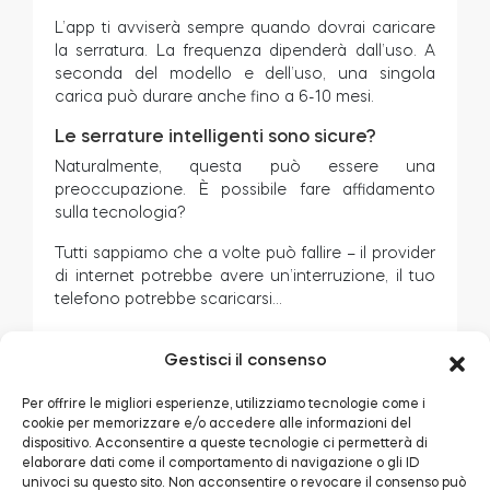
L’app ti avviserà sempre quando dovrai caricare
la serratura. La frequenza dipenderà dall’uso. A
seconda del modello e dell’uso, una singola
carica può durare anche fino a 6-10 mesi.
Le serrature intelligenti sono sicure?
Naturalmente, questa può essere una
preoccupazione. È possibile fare affidamento
sulla tecnologia?
Tutti sappiamo che a volte può fallire – il provider
di internet potrebbe avere un’interruzione, il tuo
telefono potrebbe scaricarsi…
E se qualcuno vede la serratura intelligente e
Gestisci il consenso
prova a forzarla o a violarla? Analizziamo la
questione.
Per offrire le migliori esperienze, utilizziamo tecnologie come i
cookie per memorizzare e/o accedere alle informazioni del
Sicurezza fisica
dispositivo. Acconsentire a queste tecnologie ci permetterà di
elaborare dati come il comportamento di navigazione o gli ID
Prima di tutto, la serratura è installata all’interno
univoci su questo sito. Non acconsentire o revocare il consenso può
della porta – quindi non attira l’attenzione