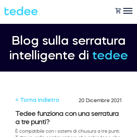
COME FUNZIONA?
Blog sulla serratura
intelligente di
tedee
PRODOTTI
Casa
Serraturas
NEGOZIO
Noleggio
Tedee GO
< Torna indietro
20 Dicembre 2021
ASSISTENZA
Tedee funziona con una serratura
a tre punti?
Business
Tedee GO2
È compatibile con i sistemi di chiusura a tre punti.
BLOG