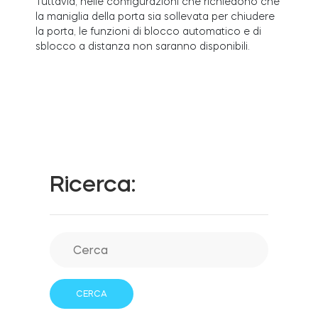
Tuttavia, nelle configurazioni che richiedono che
la maniglia della porta sia sollevata per chiudere
la porta, le funzioni di blocco automatico e di
sblocco a distanza non saranno disponibili.
Integrazioni
LOCALIZZATORE DI NEGOZI
Tedee PRO
ACCEDI
ACQUISTA ORA
Accessori
Ricerca:
Tedee Bridge
Door Sensor