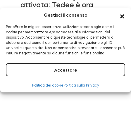
attivata: Tedee è ora
compatibile con
Gestisci il consenso
Alarm.com
Modulo relè intelligente BleBox
Per offrire le migliori esperienze, utilizziamo tecnologie come i
LEGGI TUTTO
cookie per memorizzare e/o accedere alle informazioni del
dispositivo. Acconsentire a queste tecnologie ci permetterà di
elaborare dati come il comportamento di navigazione o gli ID
univoci su questo sito. Non acconsentire o revocare il consenso può
influire negativamente su alcune funzioni e funzionalità.
Tedee Dry Contact
Tedee ora funziona con
Accettare
Samsung SmartThings
LEGGI TUTTO
Tedee GO2
Politica dei cookie
Politica sulla Privacy
Acquista ora