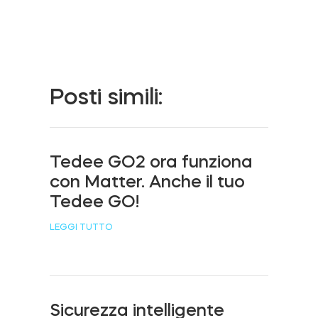
Cilindri
Posti simili:
Adattatori
Tedee GO2 ora funziona
Casa acces
con Matter. Anche il tuo
Tedee GO!
Tedee Keypad PRO
LEGGI TUTTO
Tedee Biometric Module
Sicurezza intelligente