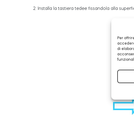
2. Installa la tastiera tedee fissandola alla super
Per offri
accedere 
di elabor
acconsent
funzional