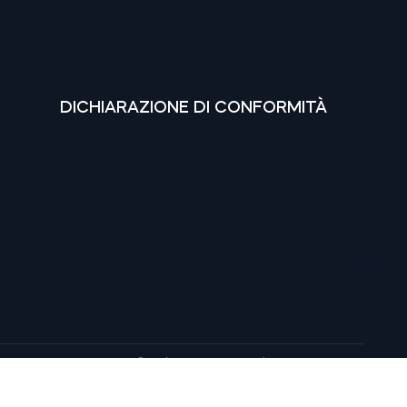
DICHIARAZIONE DI CONFORMITÀ
© tedee 2025. Tutti i diritti riservati.
Google, Google Play e YouTube sono marchi di Google LLC.
 Apple Inc. IOS è un marchio di Cisco negli Stati Uniti e in