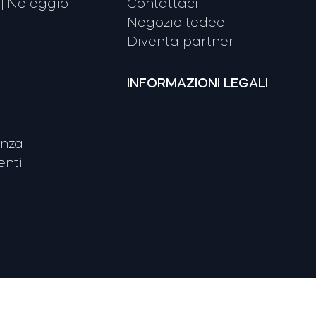
| Noleggio
Contattaci
Negozio tedee
Diventa partner
INFORMAZIONI LEGALI
enza
nti
Apple e App Store sono marchi di