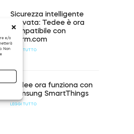
Sicurezza intelligente
attivata: Tedee è ora
compatibile con
Alarm.com
are e/o
metterà
o. Non
LEGGI TUTTO
 e
Tedee ora funziona con
Samsung SmartThings
LEGGI TUTTO