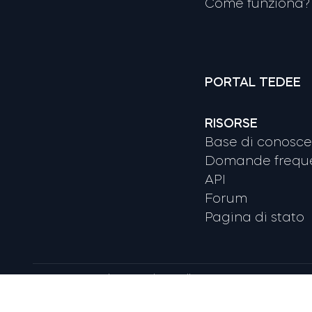
Come funziona? 
PORTAL TEDEE
RISORSE
Base di conosc
Domande freque
API
Forum
Pagina di stato
Termini e condizioni
Politica sulla Privacy