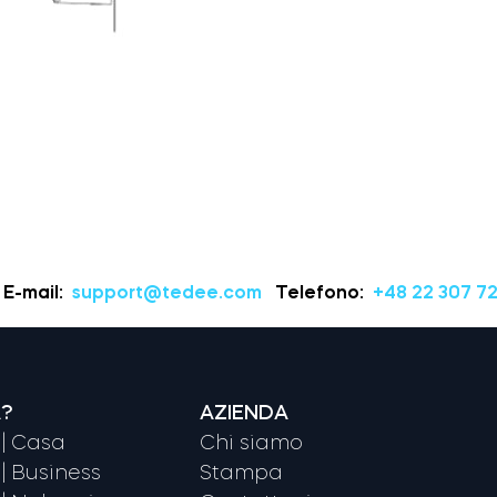
E-mail:
support@tedee.com
Telefono:
+48 22 307 72
A?
AZIENDA
| Casa
Chi siamo
| Business
Stampa