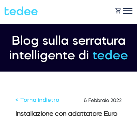
COME FUNZIONA?
Blog sulla serratura
intelligente di
tedee
PRODOTTI
Casa
Serraturas
NEGOZIO
Noleggio
Tedee GO
< Torna indietro
6 Febbraio 2022
ASSISTENZA
Installazione con adattatore Euro
Business
Tedee GO2
BLOG