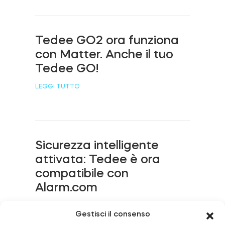
Cilindri
Tedee GO2 ora funziona
con Matter. Anche il tuo
Tedee GO!
Adattatori
LEGGI TUTTO
Casa acces
Sicurezza intelligente
attivata: Tedee è ora
Tedee Keypad PRO
compatibile con
Alarm.com
LEGGI TUTTO
Tedee Biometric Module
Gestisci il consenso