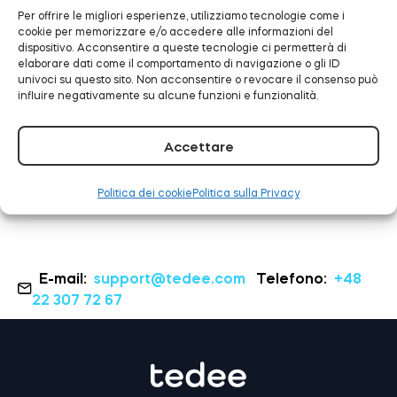
Per offrire le migliori esperienze, utilizziamo tecnologie come i
cookie per memorizzare e/o accedere alle informazioni del
dispositivo. Acconsentire a queste tecnologie ci permetterà di
Tedee ora funziona con
elaborare dati come il comportamento di navigazione o gli ID
Modulo relè intelligente BleBox
univoci su questo sito. Non acconsentire o revocare il consenso può
Samsung SmartThings
influire negativamente su alcune funzioni e funzionalità.
LEGGI TUTTO
Accettare
Tedee Dry Contact
Politica dei cookie
Politica sulla Privacy
Tedee GO2
E-mail:
support@tedee.com
Telefono:
+48
22 307 72 67
Acquista ora