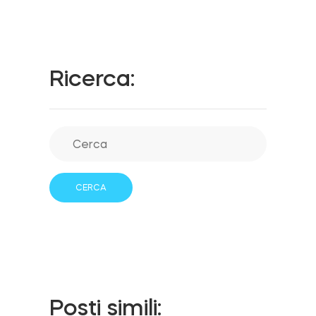
Integrazioni
LOCALIZZATORE DI NEGOZI
Tedee PRO
Ricerca:
ACCEDI
ACQUISTA ORA
Accessori
Tedee Bridge
Door Sensor
Posti simili: