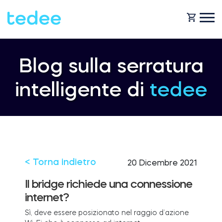
COME FUNZIONA?
Blog sulla serratura
intelligente di
tedee
PRODOTTI
Casa
Serraturas
NEGOZIO
Noleggio
Tedee GO
< Torna indietro
20 Dicembre 2021
ASSISTENZA
Il bridge richiede una connessione
internet?
Business
Tedee GO2
Sì, deve essere posizionato nel raggio d’azione
BLOG