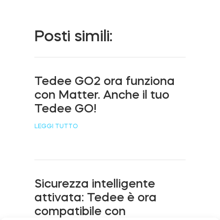
Cilindri
Posti simili:
Adattatori
Tedee GO2 ora funziona
con Matter. Anche il tuo
Tedee GO!
Casa acces
LEGGI TUTTO
Tedee Keypad PRO
Sicurezza intelligente
attivata: Tedee è ora
Tedee Biometric Module
compatibile con