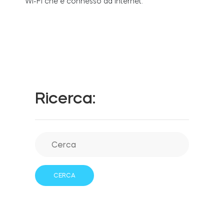
Wi-Fi che è connesso ad internet.
Integrazioni
LOCALIZZATORE DI NEGOZI
Tedee PRO
ACCEDI
ACQUISTA ORA
Ricerca:
Accessori
Tedee Bridge
Door Sensor