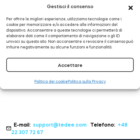
Alarm.com
Gestisci il consenso
LEGGI TUTTO
Per offrire le migliori esperienze, utilizziamo tecnologie come i
cookie per memorizzare e/o accedere alle informazioni del
Modulo relè intelligente BleBox
dispositivo. Acconsentire a queste tecnologie ci permetterà di
elaborare dati come il comportamento di navigazione o gli ID
univoci su questo sito. Non acconsentire o revocare il consenso può
influire negativamente su alcune funzioni e funzionalità.
Tedee ora funziona con
Samsung SmartThings
Tedee Dry Contact
Accettare
LEGGI TUTTO
Politica dei cookie
Politica sulla Privacy
Tedee GO2
Acquista ora
E-mail:
support@tedee.com
Telefono:
+48
22 307 72 67