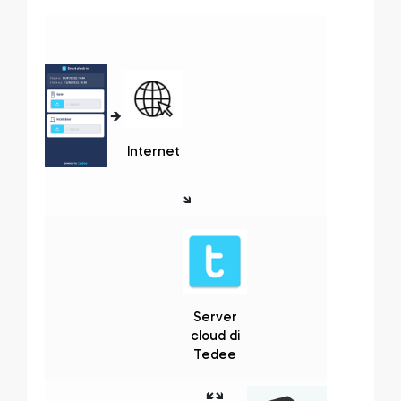
🡺
Internet
🡾
Server
cloud di
Tedee
🡿
🡾