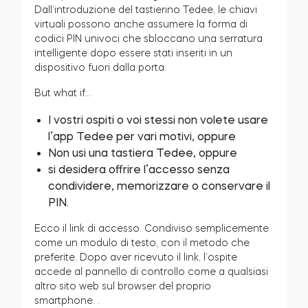
Dall’introduzione del tastierino Tedee, le chiavi
Cilindri
virtuali possono anche assumere la forma di
codici PIN univoci che sbloccano una serratura
intelligente dopo essere stati inseriti in un
dispositivo fuori dalla porta.
But what if…
Adattatori
I vostri ospiti o voi stessi non volete usare
l’app Tedee per vari motivi, oppure
Non usi una tastiera Tedee, oppure
Casa acces
si desidera offrire l’accesso senza
condividere, memorizzare o conservare il
PIN.
Tedee Keypad PRO
Ecco il link di accesso. Condiviso semplicemente
come un modulo di testo, con il metodo che
preferite. Dopo aver ricevuto il link, l’ospite
accede al pannello di controllo come a qualsiasi
altro sito web sul browser del proprio
Tedee Biometric Module
smartphone.
.