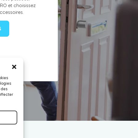
RO et choisissez
ccessoires.
S
okies
logies
 des
affecter