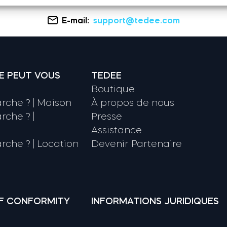
E-mail:
support@tedee.com
E PEUT VOUS
TEDEE
Boutique
che ? | Maison
À propos de nous
che ? |
Presse
Assistance
che ? | Location
Devenir Partenaire
F CONFORMITY
INFORMATIONS JURIDIQUES