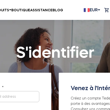
EUR
UITS
BOUTIQUE
ASSISTANCE
BLOG
S'identifier
Venez à l'intér
il
*
Créez un compte Tedee
porte à des avantages
Consultez vos comman