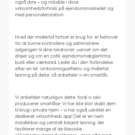
også dyre – og risikable i disse
virksomhedsforhold, på ejendomsmarkedet og
Cylindere
med personalerotation.
Hvad der imidlertid fortsat er brug for, er behovet
Adaptere
for at kunne kontrollere og administrere
adgangen til dine lokationer: uanset om det
drejer sig om en café, ejendomsmæglerfirma,
butik eller værksted. Leder du i den forbindelse
efter en let, omkostningseffektiv og midlertid
Hjem adgang
løsning på dette, så anbefaler vi en smartlås.
Tedee Keypad PRO
Vi anbefaler naturligvis dette, fordi vi selv
producerer smartlåse. Vi har ikke blot skabt dem
til brug i private hjem – vi har også udviklet en
dedikeret virksomheds app! Det er en nem
installérbar og centralt betjent løsning, der
Tedee Biometric Module
faciliterer mange af de klassiske