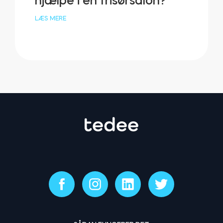
hjælpe i en frisørsalon?
LÆS MERE