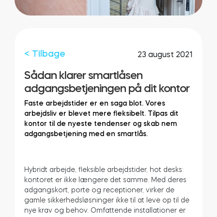
Integrationer
FIND EN BUTIK
Tedee PRO
LOG IND
< Tilbage
23 august 2021
KØB NU
Sådan klarer smartlåsen
adgangsbetjeningen på dit kontor
Tilbehør
Faste arbejdstider er en saga blot. Vores
arbejdsliv er blevet mere fleksibelt. Tilpas dit
kontor til de nyeste tendenser og skab nem
Tedee Bridge
adgangsbetjening med en smartlås.
Hybridt arbejde, fleksible arbejdstider, hot desks:
Door Sensor
kontoret er ikke længere det samme. Med deres
adgangskort, porte og receptioner, virker de
gamle sikkerhedsløsninger ikke til at leve op til de
nye krav og behov. Omfattende installationer er