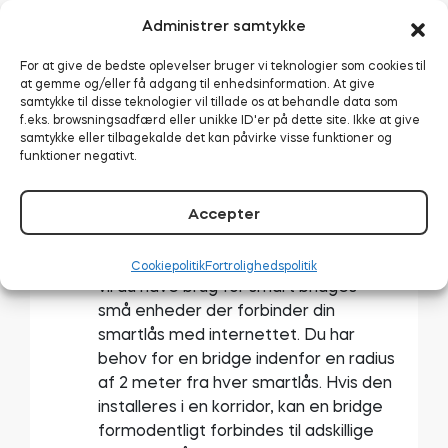
Find ud af om du har behov for at
Administrer samtykke
ændre cylinderlåsen, eller om du
For at give de bedste oplevelser bruger vi teknologier som cookies til
hellere vil – eller har brug for – at
at gemme og/eller få adgang til enhedsinformation. At give
bevare den gamle hardware. Måske
samtykke til disse teknologier vil tillade os at behandle data som
bruger du et Masternøgle-system? Alt
f.eks. browsningsadfærd eller unikke ID'er på dette site. Ikke at give
samtykke eller tilbagekalde det kan påvirke visse funktioner og
dette har indflydelse på, om du har
funktioner negativt.
behov for nye cylindere eller
adaptere. Du kan finde mere
information om dine potentielle valg
Accepter
her.
For den mest avancerede betjening,
Cookiepolitik
Fortrolighedspolitik
vil du have brug for smart bridges –
små enheder der forbinder din
smartlås med internettet. Du har
behov for en bridge indenfor en radius
af 2 meter fra hver smartlås. Hvis den
installeres i en korridor, kan en bridge
formodentligt forbindes til adskillige