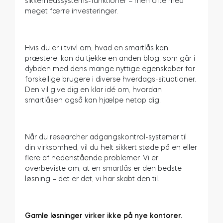
sikkerhedssystems-funktioner – men ofte med
meget færre investeringer.
BleBox Smart Relay-modul
Hvis du er i tvivl om, hvad en smartlås kan
præstere, kan du tjekke en anden blog, som går i
dybden med dens mange nyttige egenskaber for
forskellige brugere i diverse hverdags-situationer.
Den vil give dig en klar idé om, hvordan
Tedee GO2
smartlåsen også kan hjælpe netop dig.
Køb nu
Når du researcher adgangskontrol-systemer til
din virksomhed, vil du helt sikkert støde på en eller
flere af nedenstående problemer. Vi er
overbeviste om, at en smartlås er den bedste
løsning – det er det, vi har skabt den til.
Gamle løsninger virker ikke på nye kontorer.