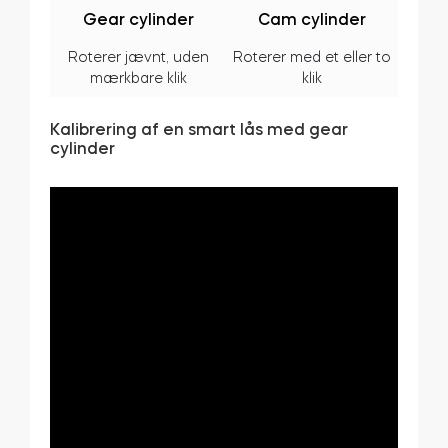
Gear cylinder
Cam cylinder
Roterer jævnt, uden
Roterer med et eller to
mærkbare klik
klik
BleBox Smart Relay-modul
Kalibrering af en smart lås med gear
cylinder
Tedee GO2
Køb nu