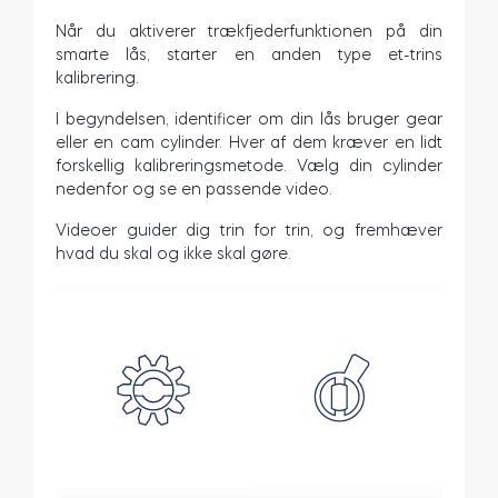
Når du aktiverer trækfjederfunktionen på din
Cylindere
smarte lås, starter en anden type et-trins
kalibrering.
I begyndelsen, identificer om din lås bruger gear
eller en cam cylinder. Hver af dem kræver en lidt
Adaptere
forskellig kalibreringsmetode. Vælg din cylinder
nedenfor og se en passende video.
Videoer guider dig trin for trin, og fremhæver
hvad du skal og ikke skal gøre.
Hjem adgang
Tedee Keypad PRO
Tedee Biometric Module