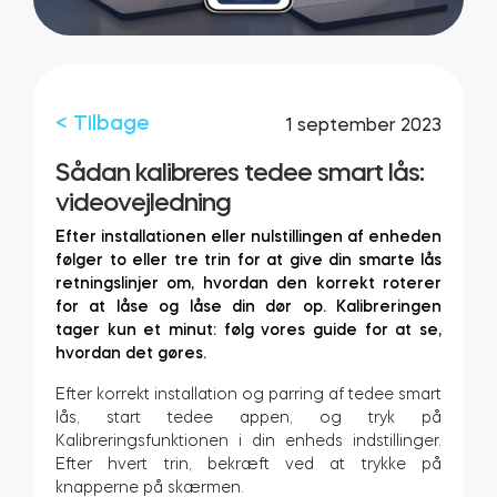
Integrationer
FIND EN BUTIK
Tedee PRO
LOG IND
< Tilbage
1 september 2023
KØB NU
Sådan kalibreres tedee smart lås:
videovejledning
Tilbehør
Efter installationen eller nulstillingen af enheden
følger to eller tre trin for at give din smarte lås
retningslinjer om, hvordan den korrekt roterer
Tedee Bridge
for at låse og låse din dør op. Kalibreringen
tager kun et minut: følg vores guide for at se,
hvordan det gøres.
Efter korrekt installation og parring af tedee smart
Door Sensor
lås, start tedee appen, og tryk på
Kalibreringsfunktionen i din enheds indstillinger.
Efter hvert trin, bekræft ved at trykke på
knapperne på skærmen.