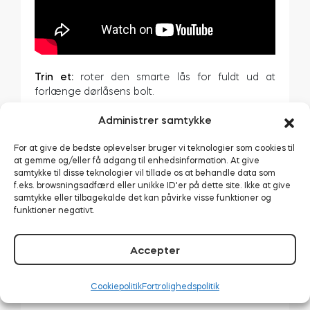
Trin et:
roter den smarte lås for fuldt ud at
forlænge dørlåsens bolt.
Trin to:
roter den smarte lås tilbage for fuldt ud at
Administrer samtykke
skjule dørlåsens bolt.
For at give de bedste oplevelser bruger vi teknologier som cookies til
Antag, at efter fuldt ud at have skjult eller
at gemme og/eller få adgang til enhedsinformation. At give
forlænget bolten, føler du nogen rotationsvinkel
samtykke til disse teknologier vil tillade os at behandle data som
stadig tilgængelig. I så fald er der
ingen grund til
f.eks. browsningsadfærd eller unikke ID'er på dette site. Ikke at give
samtykke eller tilbagekalde det kan påvirke visse funktioner og
at fortsætte rotationen.
Den ekstra bevægelse
funktioner negativt.
vil gøre den smarte lås’ rotationer længere og
mere energikrævende.
Accepter
Trækfjeder kalibrering:
start simpelthen denne
kalibreringstrin, når låsen er i en låst op position
og
ikke manuelt roteret
.
Cookiepolitik
Fortrolighedspolitik