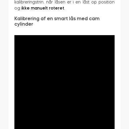
kalibreringstrin, når låsen er i en låst op position
og
ikke manuelt roteret
.
Kalibrering af en smart lås med cam
cylinder