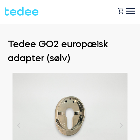
HVORDAN VIRKER DET?
Tedee GO2 europæisk
adapter (sølv)
PRODUCTS
Hjem
Smartlås
SHOP
For forretning
Tedee GO
SUPPORT
Udlejning
Tedee GO2
BLOG