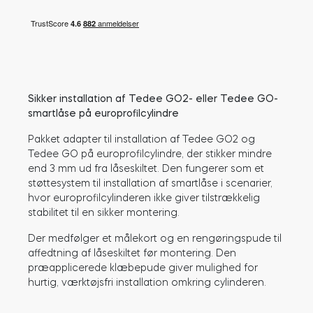
Cylindere
Adaptere
Sikker installation af Tedee GO2- eller Tedee GO-
smartlåse på europrofilcylindre
Pakket adapter til installation af Tedee GO2 og
Tedee GO på europrofilcylindre, der stikker mindre
end 3 mm ud fra låseskiltet. Den fungerer som et
Hjem adgang
støttesystem til installation af smartlåse i scenarier,
hvor europrofilcylinderen ikke giver tilstrækkelig
stabilitet til en sikker montering.
Tedee Keypad PRO
Der medfølger et målekort og en rengøringspude til
affedtning af låseskiltet før montering. Den
præapplicerede klæbepude giver mulighed for
hurtig, værktøjsfri installation omkring cylinderen.
Tedee Biometric Module