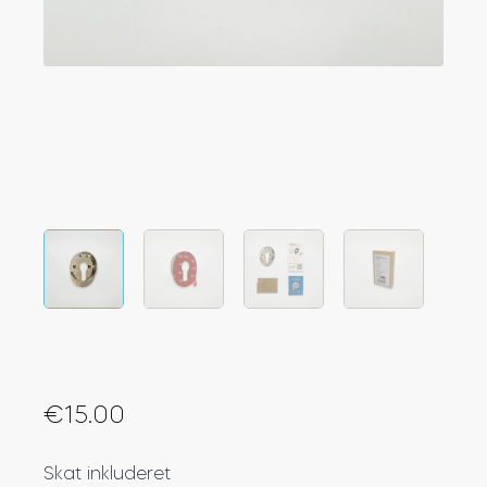
Integrationer
FIND EN BUTIK
Tedee PRO
LOG IND
KØB NU
Tilbehør
Tedee Bridge
Door Sensor
€
15.00
Skat inkluderet