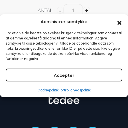
Tedee
ANTAL
-
+
GO2
europæisk
Administrer samtykke
BleBox Smart Relay-modul
adapter
TILFØJ TIL KURV
For at give de bedste oplevelser bruger vi teknologier som cookies til
(sølv)
at gemme og/eller få adgang til enhedsinformation. At give
antal
samtykke til disse teknologier vil tillade os at behandle data som
f.eks. browsningsadfærd eller unikke ID'er på dette site. Ikke at give
Tedee GO2
samtykke eller tilbagekalde det kan påvirke visse funktioner og
funktioner negativt.
Køb nu
Accepter
Cookiepolitik
Fortrolighedspolitik