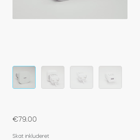
Integrationer
FIND EN BUTIK
Tedee PRO
LOG IND
KØB NU
Tilbehør
Tedee Bridge
Door Sensor
€
79.00
Skat inkluderet