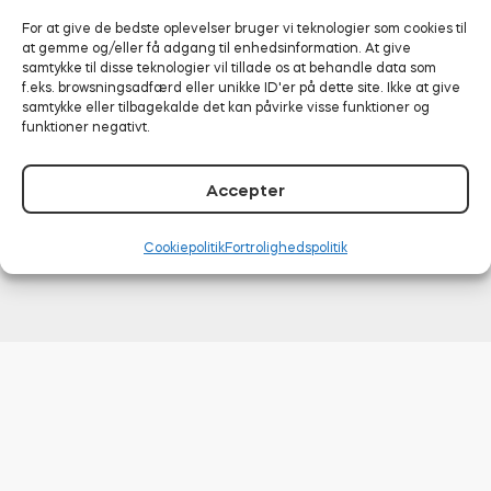
For at give de bedste oplevelser bruger vi teknologier som cookies til
at gemme og/eller få adgang til enhedsinformation. At give
samtykke til disse teknologier vil tillade os at behandle data som
f.eks. browsningsadfærd eller unikke ID'er på dette site. Ikke at give
Reviews
Funktionalitet
samtykke eller tilbagekalde det kan påvirke visse funktioner og
funktioner negativt.
Installation
Specifikation
Accepter
Cookiepolitik
Fortrolighedspolitik
Dokumentation