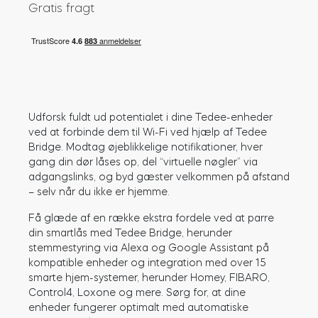
Gratis fragt
Cylindere
Adaptere
Udforsk fuldt ud potentialet i dine Tedee-enheder
ved at forbinde dem til Wi-Fi ved hjælp af Tedee
Bridge. Modtag øjeblikkelige notifikationer, hver
gang din dør låses op, del “virtuelle nøgler” via
Hjem adgang
adgangslinks, og byd gæster velkommen på afstand
– selv når du ikke er hjemme.
Få glæde af en række ekstra fordele ved at parre
Tedee Keypad PRO
din smartlås med Tedee Bridge, herunder
stemmestyring via Alexa og Google Assistant på
kompatible enheder og integration med over 15
smarte hjem-systemer, herunder Homey, FIBARO,
Control4, Loxone og mere. Sørg for, at dine
Tedee Biometric Module
enheder fungerer optimalt med automatiske