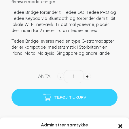
firmwareopdateringer.
Tedee Bridge forbinder til Tedee GO, Tedee PRO og
Tedee Keypad via Bluetooth og forbinder dem til dit
BleBox Smart Relay-modul
lokale Wi-Fi-netværk. Til optimal ydeevne, placér
den inden for 2 meter fra din Tedee-enhed.
Tedee Bridge leveres med en type G-strømadapter,
der er kompatibel med strømstik i Storbritannien,
Tedee GO2
Irland, Malta, Malaysia, Singapore og andre lande.
Køb nu
Tedee
ANTAL
-
+
Bridge
Britisk
sæt
TILFØJ TIL KURV
(Type
G)
antal
Administrer samtykke