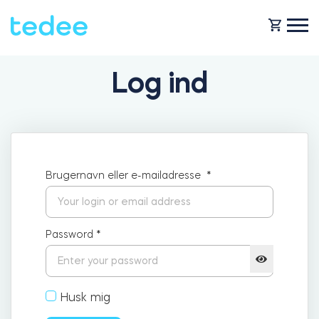
Log ind
HVORDAN VIRKER DET?
PRODUCTS
Hjem
Brugernavn eller e-mailadresse
*
Smartlås
SHOP
For forretning
Tedee GO
Password
*
SUPPORT
Udlejning
Husk mig
Tedee GO2
BLOG