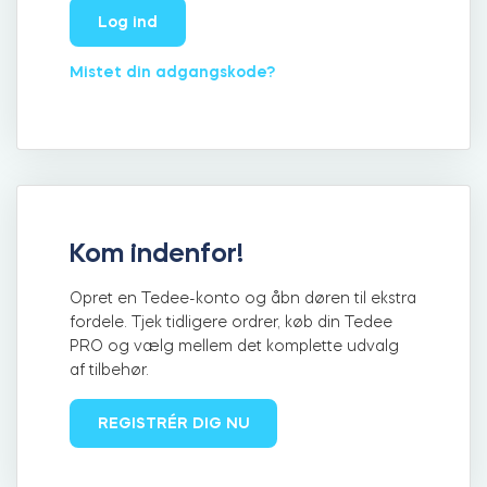
Log ind
Mistet din adgangskode?
Integrationer
FIND EN BUTIK
Tedee PRO
LOG IND
KØB NU
Tilbehør
Kom indenfor!
Tedee Bridge
Opret en Tedee-konto og åbn døren til ekstra
fordele. Tjek tidligere ordrer, køb din Tedee
PRO og vælg mellem det komplette udvalg
af tilbehør.
Door Sensor
REGISTRÉR DIG NU