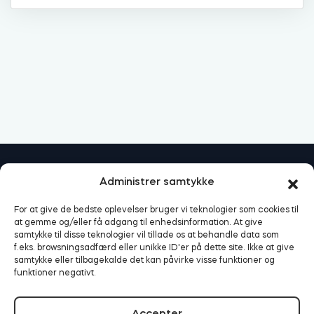
Cylindere
Adaptere
Hjem adgang
Administrer samtykke
For at give de bedste oplevelser bruger vi teknologier som cookies til
Tedee Keypad PRO
at gemme og/eller få adgang til enhedsinformation. At give
samtykke til disse teknologier vil tillade os at behandle data som
f.eks. browsningsadfærd eller unikke ID'er på dette site. Ikke at give
samtykke eller tilbagekalde det kan påvirke visse funktioner og
funktioner negativt.
Tedee Biometric Module
Accepter