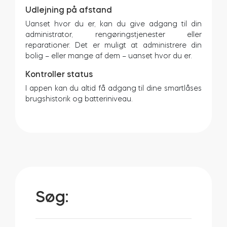
Udlejning på afstand
Uanset hvor du er, kan du give adgang til din
administrator, rengøringstjenester eller
BleBox Smart Relay-modul
reparationer. Det er muligt at administrere din
bolig – eller mange af dem – uanset hvor du er.
Kontroller status
I appen kan du altid få adgang til dine smartlåses
Tedee GO2
brugshistorik og batteriniveau.
Køb nu
Søg: