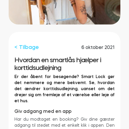
Integrationer
FIND EN BUTIK
Tedee PRO
LOG IND
KØB NU
< Tilbage
6 oktober 2021
Tilbehør
Hvordan en smartlås hjælper i
korttidsudlejning
Tedee Bridge
Er der åbent for besøgende? Smart Lock gør
det nemmere og mere bekvemt. Se, hvordan
det ændrer korttidsudlejning, uanset om det
drejer sig om fremleje af et værelse eller leje af
et hus.
Door Sensor
Giv adgang med en app
Har du modtaget en booking? Giv dine gæster
adgang til stedet med et enkelt klik i appen. Den