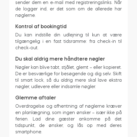
sender dem en e-mail med registreringslinks. Når
de logger ind, er det som om de allerede har
Cylindere
nøglerne.
Kontrol af bookingtid
Du kan indstille din udlejning til kun at være
tilgængelig i en fast tidsramme: fra check-in til
Adaptere
check-out.
Du skal aldrig mere håndtere nøgler
Nøgler kan blive tabt, stjålet, glemt – eller kopieret.
De er besværlige for besøgende og dig selv. Skift
Hjem adgang
til smart lock, så du aldrig mere skal lave ekstra
nøgler, udlevere eller indsamle nøgler.
Tedee Keypad PRO
Glemme aftaler
Overdragelse og afhentning af nøglerne kræver
en planlægning, som ingen ønsker – især ikke på
ferien. Lad dine gæster ankomme på det
tidspunkt, de ønsker, og lås op med deres
Tedee Biometric Module
smartphone.