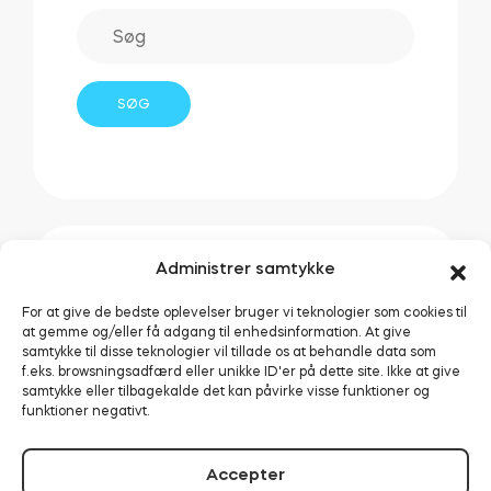
Administrer samtykke
Lignende indlæg:
For at give de bedste oplevelser bruger vi teknologier som cookies til
at gemme og/eller få adgang til enhedsinformation. At give
samtykke til disse teknologier vil tillade os at behandle data som
f.eks. browsningsadfærd eller unikke ID'er på dette site. Ikke at give
Start PIN-check-ins på
samtykke eller tilbagekalde det kan påvirke visse funktioner og
funktioner negativt.
din Airbnb på bare et
minut!
Accepter