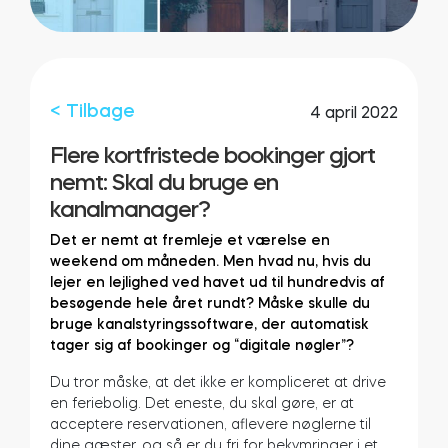
Integrationer
FIND EN BUTIK
Tedee PRO
LOG IND
< Tilbage
4 april 2022
KØB NU
Flere kortfristede bookinger gjort
nemt: Skal du bruge en
Tilbehør
kanalmanager?
Det er nemt at fremleje et værelse en
weekend om måneden. Men hvad nu, hvis du
Tedee Bridge
lejer en lejlighed ved havet ud til hundredvis af
besøgende hele året rundt? Måske skulle du
bruge kanalstyringssoftware, der automatisk
tager sig af bookinger og “digitale nøgler”?
Door Sensor
Du tror måske, at det ikke er kompliceret at drive
en feriebolig. Det eneste, du skal gøre, er at
acceptere reservationen, aflevere nøglerne til
dine gæster, og så er du fri for bekymringer i et