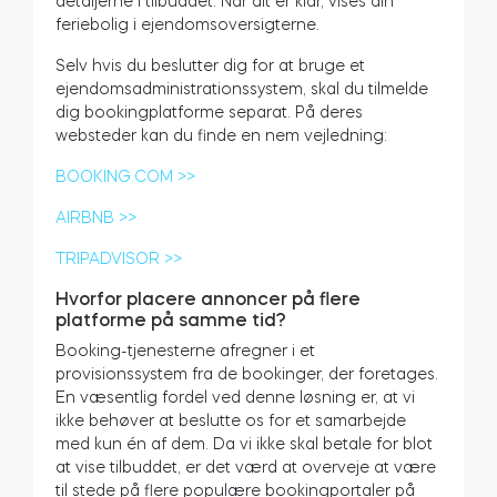
detaljerne i tilbuddet. Når alt er klar, vises din
feriebolig i ejendomsoversigterne.
Selv hvis du beslutter dig for at bruge et
ejendomsadministrationssystem, skal du tilmelde
dig bookingplatforme separat. På deres
websteder kan du finde en nem vejledning:
BOOKING.COM >>
AIRBNB >>
TRIPADVISOR >>
Hvorfor placere annoncer på flere
platforme på samme tid?
Booking-tjenesterne afregner i et
provisionssystem fra de bookinger, der foretages.
En væsentlig fordel ved denne løsning er, at vi
ikke behøver at beslutte os for et samarbejde
med kun én af dem. Da vi ikke skal betale for blot
at vise tilbuddet, er det værd at overveje at være
til stede på flere populære bookingportaler på