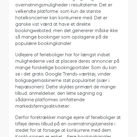
overnatningsmuligheder i resultaterne. Det er
velkendte platforme, som kun de største
hotelkoncerner kan konkurrere med. Det er
ganske vist værd at have et direkte
bookingwebsted, men det genererer måske ikke
så mange bookinger som opslagene på de
populære bookingkanaler.
Udlejere af ferieboliger har for længst indset
mulighederne ved at placere deres annoncer på
mange forskellige bookingportaler. Som du kan
se i det gratis Google Trends-værktøj, vinder
boligsøgemaskinerne støt popularitet (især i
højsæsonen). Dette skyldes primært de mange
tilbud, anmeldelser, den lette søgning og
sådanne platformes omfattende
markedsføringsaktiviteter.
Derfor foretrækker mange ejere af ferieboliger at
tilføje deres tilbud på en overnatningstjeneste i
stedet for at forsøge at konkurrere med dem.
Konklusionen er enkel – flere bookingkanaler