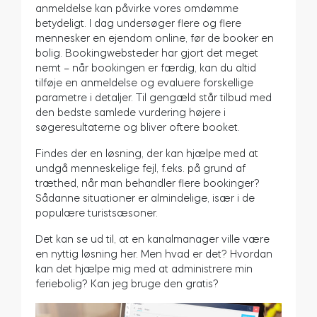
anmeldelse kan påvirke vores omdømme
betydeligt. I dag undersøger flere og flere
mennesker en ejendom online, før de booker en
bolig. Bookingwebsteder har gjort det meget
BleBox Smart Relay-modul
nemt – når bookingen er færdig, kan du altid
tilføje en anmeldelse og evaluere forskellige
parametre i detaljer. Til gengæld står tilbud med
den bedste samlede vurdering højere i
søgeresultaterne og bliver oftere booket.
Tedee GO2
Findes der en løsning, der kan hjælpe med at
undgå menneskelige fejl, f.eks. på grund af
Køb nu
træthed, når man behandler flere bookinger?
Sådanne situationer er almindelige, især i de
populære turistsæsoner.
Det kan se ud til, at en kanalmanager ville være
en nyttig løsning her. Men hvad er det? Hvordan
kan det hjælpe mig med at administrere min
feriebolig? Kan jeg bruge den gratis?