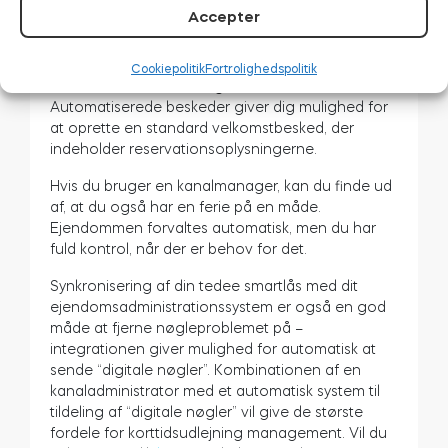
et enkelt administrationspanel. Hvis du foretager
Accepter
en reservation på en af de tilsluttede portaler,
blokerer du andre kanalers tilgængelighed. Du
har også en samlet indbakke for at forenkle
Cookiepolitik
Fortrolighedspolitik
kommunikationen med gæsterne.
Automatiserede beskeder giver dig mulighed for
at oprette en standard velkomstbesked, der
indeholder reservationsoplysningerne.
Hvis du bruger en kanalmanager, kan du finde ud
af, at du også har en ferie på en måde.
Ejendommen forvaltes automatisk, men du har
fuld kontrol, når der er behov for det.
Synkronisering af din tedee smartlås med dit
ejendomsadministrationssystem er også en god
måde at fjerne nøgleproblemet på –
integrationen giver mulighed for automatisk at
sende “digitale nøgler”. Kombinationen af en
kanaladministrator med et automatisk system til
tildeling af “digitale nøgler” vil give de største
fordele for korttidsudlejning management. Vil du