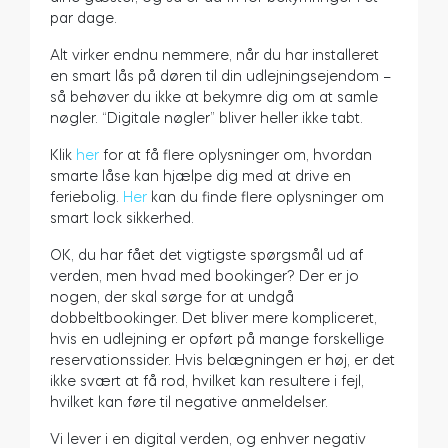
par dage.
Cylindere
Alt virker endnu nemmere, når du har installeret
en smart lås på døren til din udlejningsejendom –
så behøver du ikke at bekymre dig om at samle
nøgler. “Digitale nøgler” bliver heller ikke tabt.
Adaptere
Klik
her
for at få flere oplysninger om, hvordan
smarte låse kan hjælpe dig med at drive en
feriebolig.
Her
kan du finde flere oplysninger om
smart lock sikkerhed.
Hjem adgang
OK, du har fået det vigtigste spørgsmål ud af
verden, men hvad med bookinger? Der er jo
nogen, der skal sørge for at undgå
Tedee Keypad PRO
dobbeltbookinger. Det bliver mere kompliceret,
hvis en udlejning er opført på mange forskellige
reservationssider. Hvis belægningen er høj, er det
ikke svært at få rod, hvilket kan resultere i fejl,
hvilket kan føre til negative anmeldelser.
Tedee Biometric Module
Vi lever i en digital verden, og enhver negativ