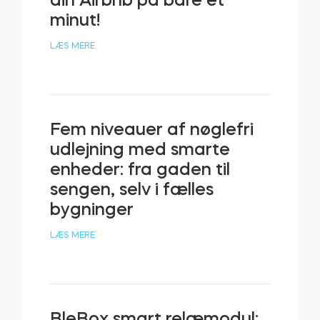
din Airbnb på bare et
minut!
LÆS MERE
Fem niveauer af nøglefri
udlejning med smarte
enheder: fra gaden til
sengen, selv i fælles
bygninger
LÆS MERE
BleBox smart relæmodul: