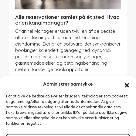
Alle reservationer samlet på ét sted. Hvad
er en kanalmanager?
Channel Manager er uden tvivl en af de bedste
alt-i-en-løsninger til at administrere dine
ejendomme. Det er en software, der synkroniserer
bookinger, kalendertilgængelighed, dynamisk
prissætning, priser, ejendomsoplysninger,
gæstemeddelelser og betalingsbehandling
mellem forskellige bookingportaler.
Så snart der sker en ændring på en enkelt portal,
Administrer samtykke
starter en automatisk synkroniseringsproces i
realtid på alle kanalerne. Denne software til
For at give de bedste oplevelser bruger vi teknologier som cookies til
ferieudlejning garanterer, at alt er opdateret, og
at gemme og/eller få adgang til enhedsinformation. At give
at der ikke er sket dobbeltbookinger.
samtykke til disse teknologier vil tillade os at behandle data som
f.eks. browsningsadfærd eller unikke ID'er på dette site. Ikke at give
Du behøver ikke at huske at logge ind på hvert
samtykke eller tilbagekalde det kan påvirke visse funktioner og
funktioner negativt.
enkelt bookingwebsted og konstant bekræfte
dine aftaler manuelt. Alle ændringer foretages i