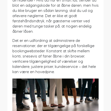
din kalender? Hvis du har en smart lås, sender du
blot en adgangskode for at åbne døren, men hvis
du ikke bruger en sådan løsning, skal du ud og
aflevere nøglerne. Det er ikke et godt
førstehåndsindtryk, når gæsterne venter ved
døren med tunge tasker på, at nogen endelig
åbner låsen.
Det er en udfordring at administrere de
reservationer, der er tilgængelige på forskellige
bookingwebsteder. Konstant at skifte mellem
konti, snesevis af faner åbne i din browser,
verificere tilgængelighed af værelser og
kalendere, justere priser, kundeservice – det hele
kan være en hovedpine.