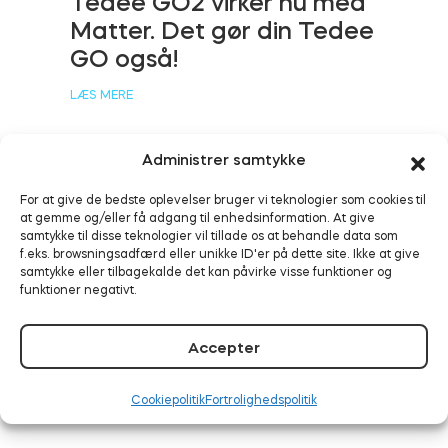
Tedee GO2 virker nu med
Matter. Det gør din Tedee
GO også!
BleBox Smart Relay-modul
LÆS MERE
Administrer samtykke
Tedee GO2
For at give de bedste oplevelser bruger vi teknologier som cookies til
Smart sikkerhed aktiveret:
at gemme og/eller få adgang til enhedsinformation. At give
Tedee fungerer nu med
samtykke til disse teknologier vil tillade os at behandle data som
Køb nu
f.eks. browsningsadfærd eller unikke ID'er på dette site. Ikke at give
Alarm.com
samtykke eller tilbagekalde det kan påvirke visse funktioner og
funktioner negativt.
LÆS MERE
Accepter
Cookiepolitik
Fortrolighedspolitik