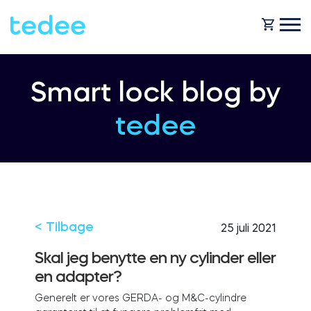
HVORDAN VIRKER DET?
Smart lock blog by
tedee
PRODUCTS
Hjem
Smartlås
SHOP
For forretning
Tedee GO
< Tilbage
25 juli 2021
SUPPORT
Skal jeg benytte en ny cylinder eller
en adapter?
Udlejning
Tedee GO2
Generelt er vores GERDA- og M&C-cylindre
BLOG