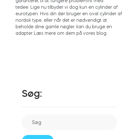
garanteret til at fungere problemfrit med
tedee. Lige nu tilbyder vi dog kun en cylinder af
eurotypen. Hvis din dør bruger en oval cylinder af
nordisk type, eller når det er nødvendigt at
Integrationer
FIND EN BUTIK
beholde dine gamle nøgler, kan du bruge en
Tedee PRO
LOG IND
adapter. Læs mere om dem på vores blog.
KØB NU
Tilbehør
Tedee Bridge
Søg:
Door Sensor