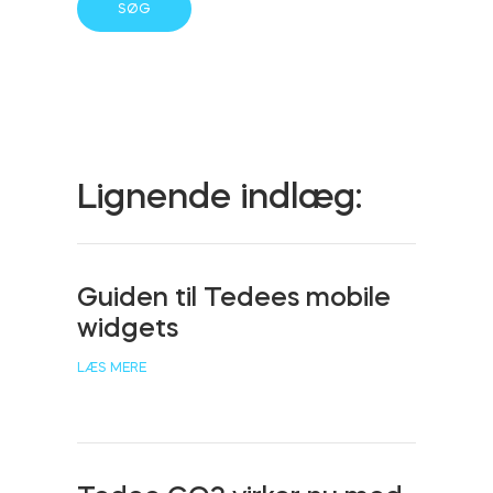
Cylindere
Adaptere
Lignende indlæg:
Hjem adgang
Guiden til Tedees mobile
widgets
Tedee Keypad PRO
LÆS MERE
Tedee Biometric Module