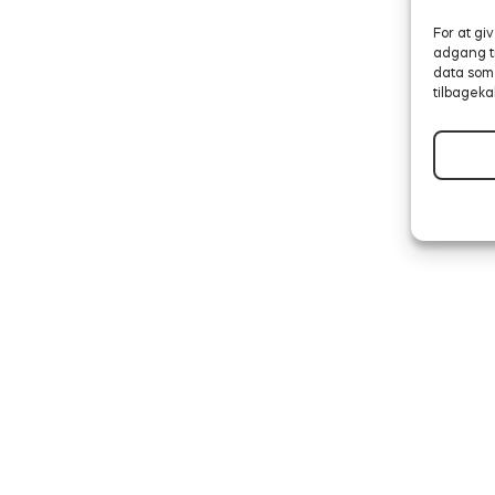
For at gi
adgang ti
data som 
tilbageka