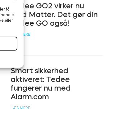
Tedee GO2 virker nu
ler få
med Matter. Det gør din
behandle
ke eller
Tedee GO også!
LÆS MERE
Smart sikkerhed
aktiveret: Tedee
fungerer nu med
Alarm.com
LÆS MERE