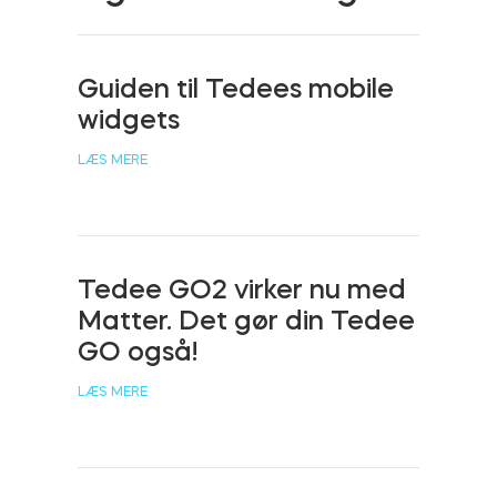
Cylindere
Guiden til Tedees mobile
widgets
Adaptere
LÆS MERE
Hjem adgang
Tedee GO2 virker nu med
Matter. Det gør din Tedee
GO også!
Tedee Keypad PRO
LÆS MERE
Tedee Biometric Module