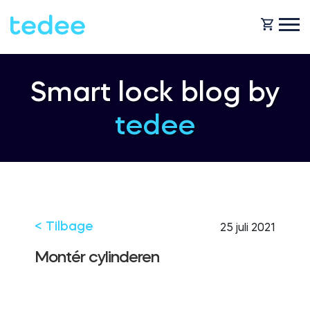
HVORDAN VIRKER DET?
Smart lock blog by
tedee
PRODUCTS
Hjem
Smartlås
SHOP
For forretning
Tedee GO
< Tilbage
25 juli 2021
SUPPORT
Montér cylinderen
Udlejning
Tedee GO2
BLOG