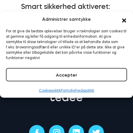
Smart sikkerhed aktiveret:
Tedee fungerer nu med
Administrer samtykke
Alarm.com
BleBox Smart Relay-modul
For at give de bedste oplevelser bruger vi teknologier som cookies til
LÆS MERE
at gemme og/eller få adgang til enhedsinformation. At give
samtykke til disse teknologier vil tillade os at behandle data som
f.eks. browsningsadfærd eller unikke ID'er på dette site. Ikke at give
samtykke eller tilbagekalde det kan påvirke visse funktioner og
Tedee GO2
funktioner negativt.
Køb nu
Accepter
Cookiepolitik
Fortrolighedspolitik