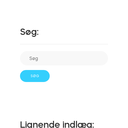
Integrationer
FIND EN BUTIK
Tedee PRO
Søg:
LOG IND
KØB NU
Tilbehør
Tedee Bridge
Door Sensor
Lignende indlæg: