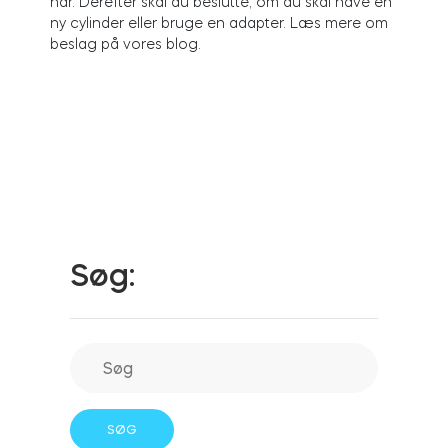
har. Derefter skal du beslutte, om du skal have en
ny cylinder eller bruge en adapter. Læs mere om
beslag på vores blog.
Integrationer
FIND EN BUTIK
Tedee PRO
LOG IND
KØB NU
Tilbehør
Tedee Bridge
Søg:
Door Sensor