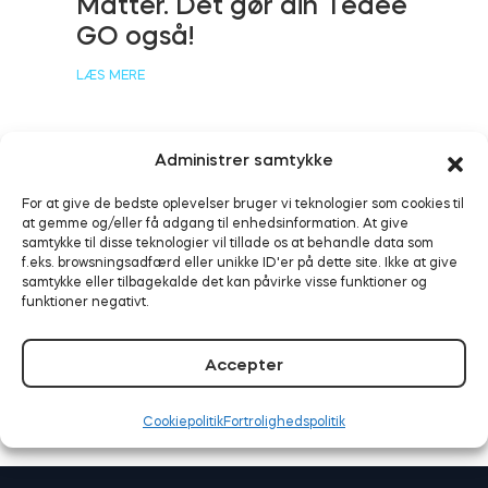
Matter. Det gør din Tedee
GO også!
LÆS MERE
BleBox Smart Relay-modul
Administrer samtykke
Smart sikkerhed aktiveret:
Tedee GO2
For at give de bedste oplevelser bruger vi teknologier som cookies til
at gemme og/eller få adgang til enhedsinformation. At give
Tedee fungerer nu med
samtykke til disse teknologier vil tillade os at behandle data som
Alarm.com
Køb nu
f.eks. browsningsadfærd eller unikke ID'er på dette site. Ikke at give
samtykke eller tilbagekalde det kan påvirke visse funktioner og
funktioner negativt.
LÆS MERE
Accepter
Cookiepolitik
Fortrolighedspolitik