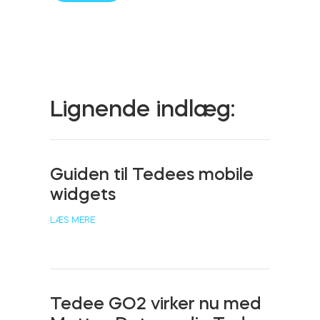
Cylindere
Adaptere
Lignende indlæg:
Guiden til Tedees mobile
Hjem adgang
widgets
LÆS MERE
Tedee Keypad PRO
Tedee GO2 virker nu med
Tedee Biometric Module