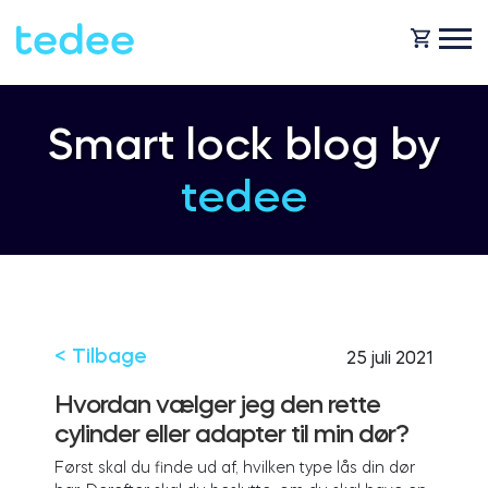
HVORDAN VIRKER DET?
Smart lock blog by
tedee
PRODUCTS
Hjem
Smartlås
SHOP
For forretning
Tedee GO
< Tilbage
25 juli 2021
SUPPORT
Hvordan vælger jeg den rette
cylinder eller adapter til min dør?
Udlejning
Tedee GO2
Først skal du finde ud af, hvilken type lås din dør
BLOG