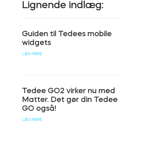
Lignende indlæg:
Cylindere
Guiden til Tedees mobile
widgets
Adaptere
LÆS MERE
Hjem adgang
Tedee GO2 virker nu med
Matter. Det gør din Tedee
Tedee Keypad PRO
GO også!
LÆS MERE
Tedee Biometric Module