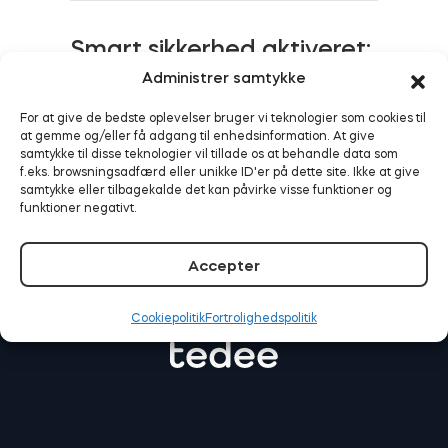
Smart sikkerhed aktiveret:
Tedee fungerer nu med
Administrer samtykke
BleBox Smart Relay-modul
Alarm.com
For at give de bedste oplevelser bruger vi teknologier som cookies til
at gemme og/eller få adgang til enhedsinformation. At give
LÆS MERE
samtykke til disse teknologier vil tillade os at behandle data som
f.eks. browsningsadfærd eller unikke ID'er på dette site. Ikke at give
Tedee GO2
samtykke eller tilbagekalde det kan påvirke visse funktioner og
funktioner negativt.
Køb nu
Accepter
Cookiepolitik
Fortrolighedspolitik