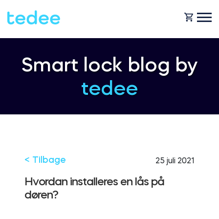
HVORDAN VIRKER DET?
Smart lock blog by
tedee
PRODUCTS
Hjem
Smartlås
SHOP
For forretning
Tedee GO
< Tilbage
25 juli 2021
SUPPORT
Hvordan installeres en lås på
døren?
Udlejning
Tedee GO2
BLOG