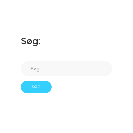
Integrationer
FIND EN BUTIK
Tedee PRO
LOG IND
Søg:
KØB NU
Tilbehør
Tedee Bridge
Door Sensor