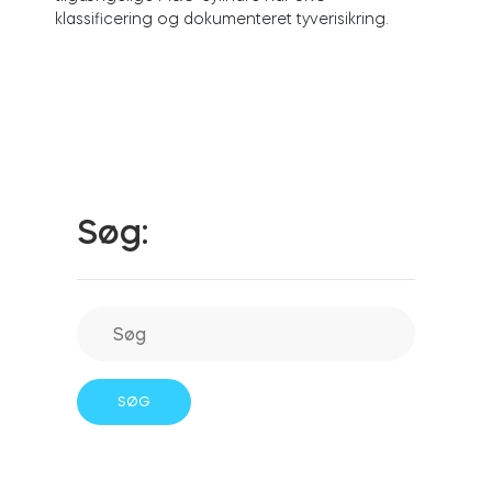
klassificering og dokumenteret tyverisikring.
Integrationer
FIND EN BUTIK
Tedee PRO
LOG IND
KØB NU
Tilbehør
Søg:
Tedee Bridge
Door Sensor