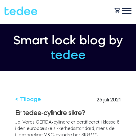
HVORDAN VIRKER DET?
Smart lock blog by
tedee
PRODUCTS
Hjem
Smartlås
SHOP
For forretning
Tedee GO
< Tilbage
25 juli 2021
SUPPORT
Er tedee-cylindre sikre?
Ja. Vores GERDA-cylindre er certificeret i klasse 6
Udlejning
i den europæiske sikkerhedsstandard, mens de
Tedee GO2
BLOG
tilgængelige M&C-cylindre har SKG***-