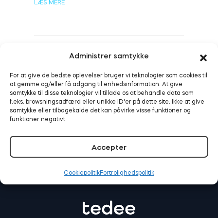
LÆS MERE
BleBox Smart Relay-modul
Administrer samtykke
Smart sikkerhed aktiveret:
Tedee fungerer nu med
For at give de bedste oplevelser bruger vi teknologier som cookies til
Alarm.com
at gemme og/eller få adgang til enhedsinformation. At give
Tedee GO2
samtykke til disse teknologier vil tillade os at behandle data som
f.eks. browsningsadfærd eller unikke ID'er på dette site. Ikke at give
LÆS MERE
samtykke eller tilbagekalde det kan påvirke visse funktioner og
Køb nu
funktioner negativt.
Accepter
Cookiepolitik
Fortrolighedspolitik