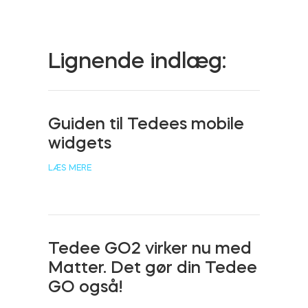
Cylindere
Lignende indlæg:
Adaptere
Guiden til Tedees mobile
widgets
Hjem adgang
LÆS MERE
Tedee Keypad PRO
Tedee GO2 virker nu med
Matter. Det gør din Tedee
GO også!
Tedee Biometric Module