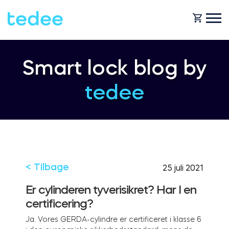
HVORDAN VIRKER DET?
Smart lock blog by
tedee
PRODUCTS
Hjem
Smartlås
SHOP
For forretning
Tedee GO
< Tilbage
25 juli 2021
SUPPORT
Er cylinderen tyverisikret? Har I en
certificering?
Udlejning
Tedee GO2
Ja. Vores GERDA-cylindre er certificeret i klasse 6
BLOG