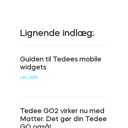
Cylindere
Lignende indlæg:
Adaptere
Guiden til Tedees mobile
widgets
Hjem adgang
LÆS MERE
Tedee Keypad PRO
Tedee GO2 virker nu med
Matter. Det gør din Tedee
Tedee Biometric Module
GO også!