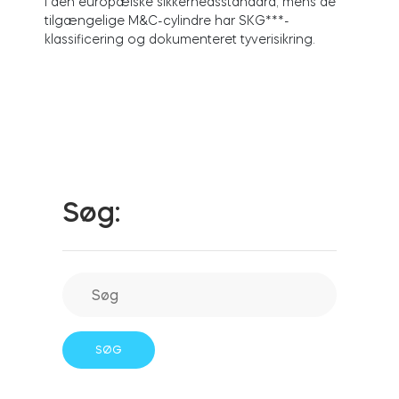
i den europæiske sikkerhedsstandard, mens de
tilgængelige M&C-cylindre har SKG***-
klassificering og dokumenteret tyverisikring.
Integrationer
FIND EN BUTIK
Tedee PRO
LOG IND
KØB NU
Tilbehør
Søg:
Tedee Bridge
Door Sensor