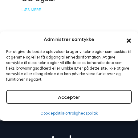
LÆS MERE
BleBox Smart Relay-modul
Administrer samtykke
Smart sikkerhed aktiveret:
For at give de bedste oplevelser bruger vi teknologier som cookies til
Tedee fungerer nu med
Tedee GO2
at gemme og/eller få adgang til enhedsinformation. At give
Alarm.com
samtykke til disse teknologier vil tillade os at behandle data som
f.eks. browsningsadfærd eller unikke ID'er på dette site. Ikke at give
Køb nu
samtykke eller tilbagekalde det kan påvirke visse funktioner og
LÆS MERE
funktioner negativt.
Accepter
Cookiepolitik
Fortrolighedspolitik