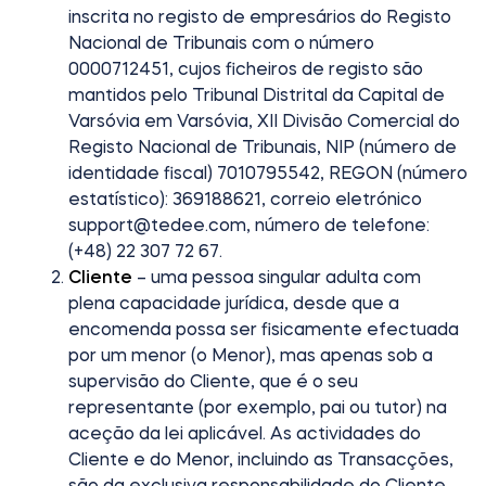
inscrita no registo de empresários do Registo
Nacional de Tribunais com o número
0000712451, cujos ficheiros de registo são
Integrações
LOCALIZADOR DE LOJAS
mantidos pelo Tribunal Distrital da Capital de
Tedee PRO
LOGIN
Varsóvia em Varsóvia, XII Divisão Comercial do
Registo Nacional de Tribunais, NIP (número de
COMPRAR AGORA
identidade fiscal) 7010795542, REGON (número
estatístico): 369188621, correio eletrónico
Accesorries
support@tedee.com
, número de telefone:
(+48) 22 307 72 67.
Cliente
– uma pessoa singular adulta com
Tedee Bridge
plena capacidade jurídica, desde que a
encomenda possa ser fisicamente efectuada
por um menor (o Menor), mas apenas sob a
supervisão do Cliente, que é o seu
Door Sensor
representante (por exemplo, pai ou tutor) na
aceção da lei aplicável. As actividades do
Cliente e do Menor, incluindo as Transacções,
são da exclusiva responsabilidade do Cliente,