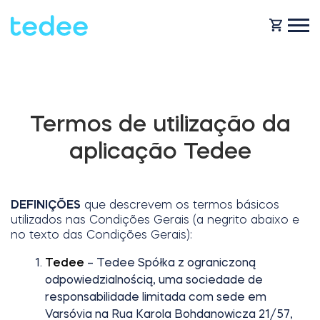
COMO FUNCIONA?
Termos de utilização da
PRODUTOS
Casa
aplicação Tedee
Fechaduras
BLOG
DEFINIÇÕES
que descrevem os termos básicos
Aluguer
utilizados nas Condições Gerais (a negrito abaixo e
Tedee GO
no texto das Condições Gerais):
OBTENHA SUPORTE
Tedee
– Tedee Spółka z ograniczoną
odpowiedzialnością, uma sociedade de
Business
responsabilidade limitada com sede em
Tedee GO2
LOJA
Varsóvia na Rua Karola Bohdanowicza 21/57,