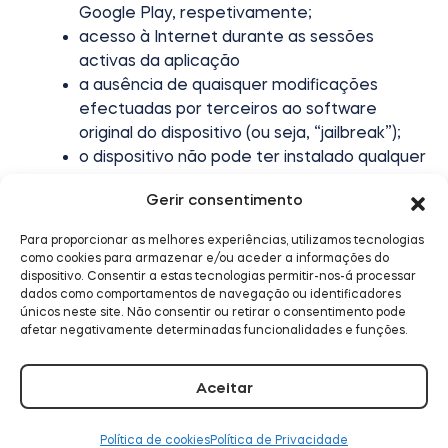
Google Play, respetivamente;
acesso à Internet durante as sessões
activas da aplicação
a ausência de quaisquer modificações
efectuadas por terceiros ao software
original do dispositivo (ou seja, “jailbreak”);
o dispositivo não pode ter instalado qualquer
software que possa afetar negativamente o
Gerir consentimento
funcionamento da aplicação
O dispositivo Web deve cumprir os seguintes
Para proporcionar as melhores experiências, utilizamos tecnologias
requisitos:
como cookies para armazenar e/ou aceder a informações do
Sistema operativo Windows, macOS ou Linux;
dispositivo. Consentir a estas tecnologias permitir-nos-á processar
dados como comportamentos de navegação ou identificadores
a versão mais recente de um navegador
únicos neste site. Não consentir ou retirar o consentimento pode
Web que suporte cookies e Javascript (como
afetar negativamente determinadas funcionalidades e funções.
o Google Chrome, o Mozilla Firefox, o
Microsoft Edge ou o Safari);
Aceitar
acesso à Internet durante as sessões
activas da aplicação;
Política de cookies
Política de Privacidade
o dispositivo não pode ter instalado qualquer