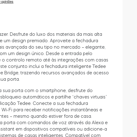
zer. Desfrute do luxo dos materiais da mais alta
de um design premiado. Aproveite a fechadura
ais avançada do seu tipo no mercado – elegante,
com um design único. Desde a entrada pelo
 o controlo remoto até às integrações com casas
 este conjunto inclui a fechadura inteligente Tedee
e Bridge, trazendo recursos avançados de acesso
sua porta.
a sua porta com o smartphone, desfrute do
sbloqueio automáticos e partilhe “chaves virtuais”
plicação Tedee. Conecte a sua fechadura
o Wi-Fi para receber notificações instantâneas e
antes – mesmo quando estiver fora de casa.
ua porta com comandos de voz através da Alexa e
istant em dispositivos compatíveis ou adicione-a
sistemas de casas inteligentes. Compatível com