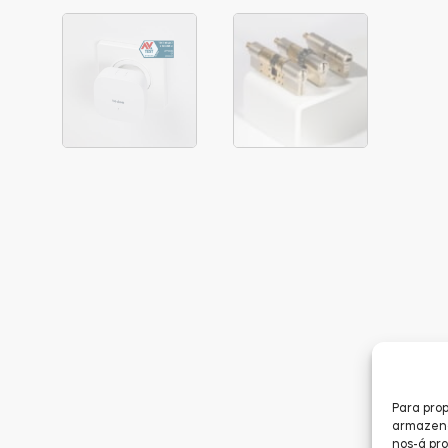
Para prop
armazenar
nos-á pr