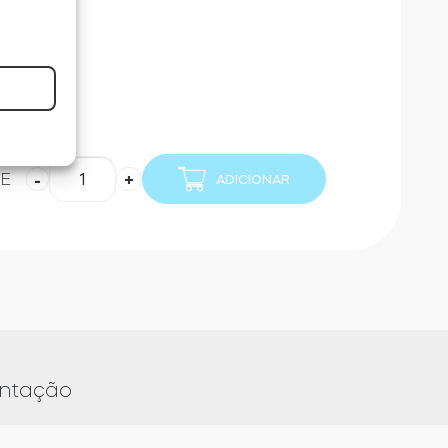
mada
Quantidade
E
-
+
ADICIONAR
de
Tedee
PRO
Cilíndricas
Bridge
Conjunto
ntação