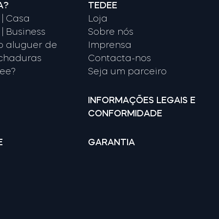
A?
TEDEE
| Casa
Loja
| Business
Sobre nós
o aluguer de
Imprensa
echaduras
Contacta-nos
dee?
Seja um parceiro
INFORMAÇÕES LEGAIS E
CONFORMIDADE
E
GARANTIA