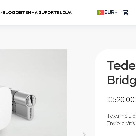
EUR
BLOG
OBTENHA SUPORTE
LOJA
Tede
Brid
€
529.00
Taxa incluí
Envio grátis