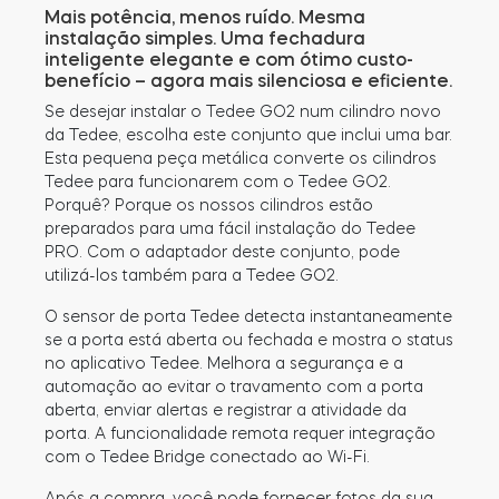
Mais potência, menos ruído. Mesma
instalação simples. Uma fechadura
inteligente elegante e com ótimo custo-
benefício – agora mais silenciosa e eficiente.
Módulo BleBox Smart Relay
Se desejar instalar o Tedee GO2 num cilindro novo
da Tedee, escolha este conjunto que inclui uma bar.
Esta pequena peça metálica converte os cilindros
Tedee para funcionarem com o Tedee GO2.
Porquê? Porque os nossos cilindros estão
Tedee Dry Contact
preparados para uma fácil instalação do Tedee
PRO. Com o adaptador deste conjunto, pode
utilizá-los também para a Tedee GO2.
O sensor de porta Tedee detecta instantaneamente
Tedee GO2
se a porta está aberta ou fechada e mostra o status
no aplicativo Tedee. Melhora a segurança e a
Comprar agora
automação ao evitar o travamento com a porta
aberta, enviar alertas e registrar a atividade da
porta. A funcionalidade remota requer integração
com o Tedee Bridge conectado ao Wi-Fi.
Após a compra, você pode fornecer fotos da sua