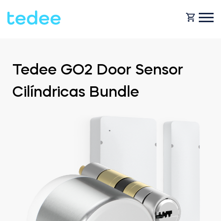
COMO FUNCIONA?
Tedee GO2 Door Sensor
Cilíndricas Bundle
PRODUTOS
Casa
Fechaduras
BLOG
Aluguer
Tedee GO
OBTENHA SUPORTE
Business
Tedee GO2
LOJA