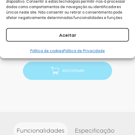
dispositivo. Consentir a estas tecnologias permitir-nos-á processar
dados como comportamentos de navegação ou identificadores
únicos neste site. Não consentir ou retirar o consentimento pode
afetar negativamente determinadas funcionalidades e funções.
QUANTIDADE
-
Aceitar
Quantidade
de
Política de cookies
Política de Privacidade
+
Tedee
GO2
Door
ADICIONAR
Sensor
Cilíndricas
Bundle
Funcionalidades
Especificação