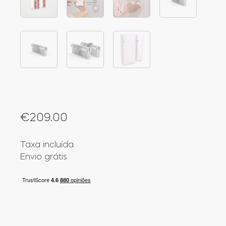
Cilindros
Adaptadores
€
209.00
Acesso ao domicílio
Taxa incluída
Envio grátis
Tedee Keypad PRO
Tedee Biometric Module