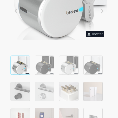
Integrações
LOCALIZADOR DE LOJAS
Tedee PRO
LOGIN
COMPRAR AGORA
Accesorries
Tedee Bridge
Door Sensor