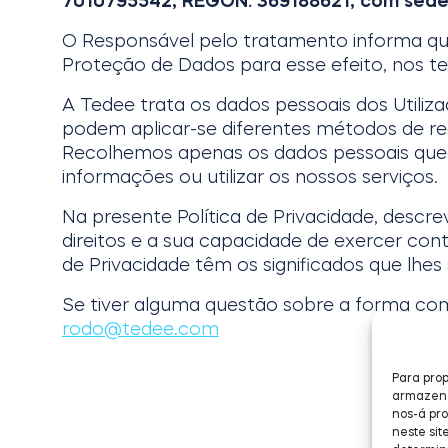
7010795542, REGON: 369188621, com sede e
O Responsável pelo tratamento informa q
Proteção de Dados para esse efeito, nos t
A Tedee trata os dados pessoais dos Utiliza
podem aplicar-se diferentes métodos de rec
Recolhemos apenas os dados pessoais que 
informações ou utilizar os nossos serviços.
Na presente Política de Privacidade, desc
direitos e a sua capacidade de exercer co
de Privacidade têm os significados que lhes 
Se tiver alguma questão sobre a forma com
rodo@tedee.com
Para prop
armazenar
nos-á pr
neste sit