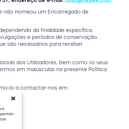
/57, endereço de e-mail:
rodo@tedee.com
e e não nomeou um Encarregado de
 dependendo da finalidade específica,
divulgações e períodos de conservação.
ue são necessários para receber
ssoais dos Utilizadores, bem como os seus
termos em maiúsculas na presente Política
amo-lo a contactar-nos em:
ara
permitir-
icos