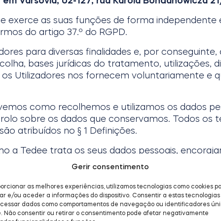
m Varsóvia, 02-127, rua Karola Bohdanowicza 21
ue exerce as suas funções de forma independent
ermos do artigo 37.º do RGPD.
dores para diversas finalidades e, por conseguinte,
olha, bases jurídicas do tratamento, utilizações, 
os Utilizadores nos fornecem voluntariamente e q
revemos como recolhemos e utilizamos os dados pe
ntrolo sobre os dados que conservamos. Todos os 
são atribuídos no § 1 Definições.
o a Tedee trata os seus dados pessoais, encoraj
Gerir consentimento
orcionar as melhores experiências, utilizamos tecnologias como cookies p
 e/ou aceder a informações do dispositivo. Consentir a estas tecnologias 
ocessar dados como comportamentos de navegação ou identificadores ún
e. Não consentir ou retirar o consentimento pode afetar negativamente