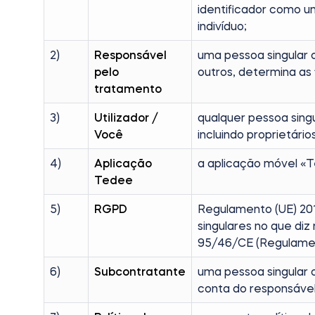
identificador como u
indivíduo;
2)
Responsável
uma pessoa singular 
pelo
outros, determina as
tratamento
3)
Utilizador /
qualquer pessoa sing
Você
incluindo proprietári
4)
Aplicação
a aplicação móvel «T
Tedee
5)
RGPD
Regulamento (UE) 201
singulares no que diz
95/46/CE (Regulamen
6)
Subcontratante
uma pessoa singular o
conta do responsável