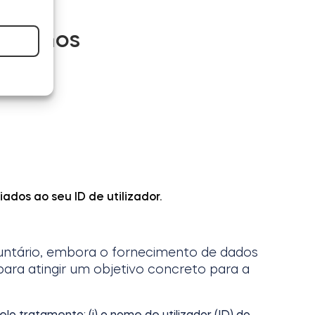
colhemos
iados ao seu ID de utilizador.
untário, embora o fornecimento de dados
ara atingir um objetivo concreto para a
o tratamento: (i) o nome de utilizador (ID) do