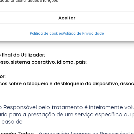
adas funcionalidades e funções.
 tipos de dados pessoais re
Aceitar
Política de cookies
Política de Privacidade
 pessoais do Utilizador:
final do Utilizador;
sso, sistema operativo, idioma, país;
or;
cos sobre o bloqueio e desbloqueio do dispositivo, assoc
o Responsável pelo tratamento é inteiramente vol
io para a prestação de um serviço específico ou p
 caso de:
plicação Tedee
– é necessário fornecer ao Responsável pel