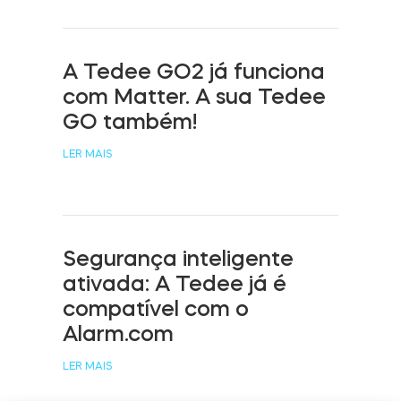
Cilindros
A Tedee GO2 já funciona
com Matter. A sua Tedee
GO também!
Adaptadores
LER MAIS
Acesso ao domicílio
Segurança inteligente
ativada: A Tedee já é
Tedee Keypad PRO
compatível com o
Alarm.com
LER MAIS
Tedee Biometric Module