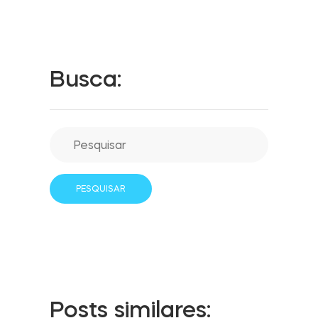
Integrações
LOCALIZADOR DE LOJAS
Tedee PRO
Busca:
LOGIN
COMPRAR AGORA
Accesorries
Tedee Bridge
Door Sensor
Posts similares: