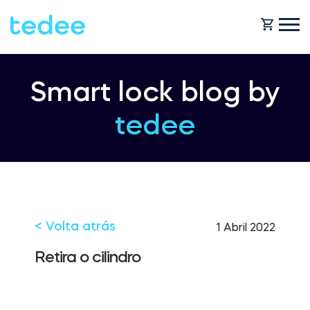
COMO FUNCIONA?
Smart lock blog by
tedee
PRODUTOS
Casa
Fechaduras
BLOG
Aluguer
Tedee GO
< Volta atrás
1 Abril 2022
OBTENHA SUPORTE
Retira o cilindro
Business
Tedee GO2
LOJA