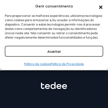
Gerir consentimento
Para proporcionar as melhores experiências, utilizamos tecnologias
Tedee já funciona com o
Módulo BleBox Smart Relay
como cookies para armazenar e/ou aceder a informações do
Samsung SmartThings
dispositivo. Consentir a estas tecnologias permitir-nos-á processar
dados como comportamentos de navegação ou identificadores
únicos neste site. Não consentir ou retirar o consentimento pode
LER MAIS
afetar negativamente determinadas funcionalidades e funções.
Tedee Dry Contact
Aceitar
Política de cookies
Política de Privacidade
Tedee GO2
Comprar agora