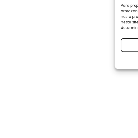
Para prop
armazenar
nos-á pr
neste sit
determin