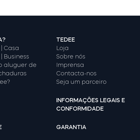
A?
TEDEE
| Casa
Loja
| Business
Sobre nós
o aluguer de
Imprensa
echaduras
Contacta-nos
dee?
Seja um parceiro
INFORMAÇÕES LEGAIS E
CONFORMIDADE
E
GARANTIA