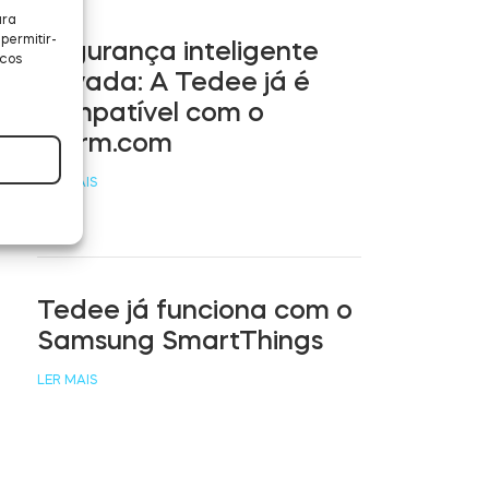
ara
permitir-
Segurança inteligente
icos
ativada: A Tedee já é
compatível com o
Alarm.com
LER MAIS
Tedee já funciona com o
Samsung SmartThings
LER MAIS