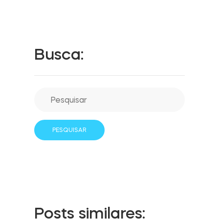
Integrações
LOCALIZADOR DE LOJAS
Tedee PRO
Busca:
LOGIN
COMPRAR AGORA
Accesorries
Tedee Bridge
Door Sensor
Posts similares: