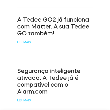
Cilindros
A Tedee GO2 já funciona
com Matter. A sua Tedee
GO também!
Adaptadores
LER MAIS
Acesso ao domicílio
Segurança inteligente
ativada: A Tedee já é
Tedee Keypad PRO
compatível com o
Alarm.com
LER MAIS
Tedee Biometric Module