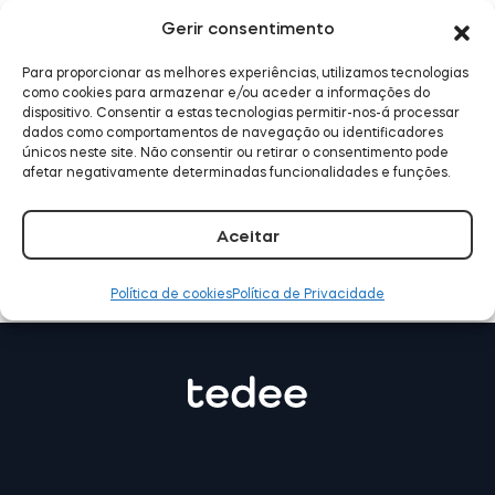
Gerir consentimento
Para proporcionar as melhores experiências, utilizamos tecnologias
Tedee já funciona com o
Módulo BleBox Smart Relay
como cookies para armazenar e/ou aceder a informações do
Samsung SmartThings
dispositivo. Consentir a estas tecnologias permitir-nos-á processar
dados como comportamentos de navegação ou identificadores
únicos neste site. Não consentir ou retirar o consentimento pode
LER MAIS
afetar negativamente determinadas funcionalidades e funções.
Tedee Dry Contact
Aceitar
Política de cookies
Política de Privacidade
Tedee GO2
Comprar agora