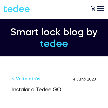
COMO FUNCIONA?
Smart lock blog by
tedee
PRODUTOS
Casa
Fechaduras
BLOG
Aluguer
Tedee GO
< Volta atrás
14 Julho 2023
OBTENHA SUPORTE
Instalar o Tedee GO
Business
Tedee GO2
LOJA