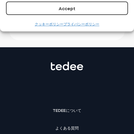
Tedeeデバイスとアプリのペアリング
Accept
Tedee PRO: 取付方法
Tedeeスマートブリッジ：設置の仕方
クッキーポリシー
プライバシーポリシー
TEDEEについて
よくある質問