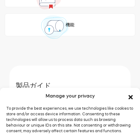
お近くの販売店
ログイン
Tedee Bridge
スマートホーム・インテグレーション
機能
tedee door sensor
Home access
製品ガイド
Manage your privacy
Tedee Keypad PRO
tedeeドアセンサー
To provide the best experiences, we use technologies like cookies to
store and/or access device information. Consenting to these
BleBoxスマートリレーモジュール
technologies will allow us to process data such as browsing
behaviour or unique IDs on this site. Not consenting or withdrawing
Tedee Keypad PRO
consent, may adversely affect certain features and functions.