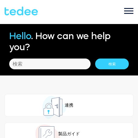
Hello
. How can we help
ご利用シーン
you?
プロダクト
ご家庭で
Smart lock
サポート
宿泊施設で
Tedee PRO
連携
ブログ
ビジネスで
Accessories
製品ガイド