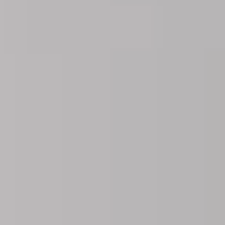
お近くの販売店
ログイン
Tedee Bridge
スマートホーム・インテグレーション
tedee door sensor
Home access
Tedee Keypad PRO