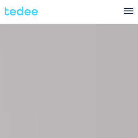
ご利用シーン
プロダクト
ご家庭で
Smart lock
サポート
宿泊施設で
Tedee PRO
ブログ
ビジネスで
Accessories