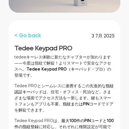
お近くの販売店
ログイン
Tedee Bridge
スマートホーム・インテグレーション
< Go back
3 7月 2025
tedee door sensor
Tedee Keypad PRO
tedeeキーレス体験に新たなチャプターが加わります
――今度は指紋で解錠！よりスマートで安全なアクセ
スへ。
Tedee Keypad PRO（キーパッド・プロ）
の
Home access
登場です。
Tedee PROとシームレスに連携するこの先進的な
指紋
認証キーパッド
は、住宅・オフィス・民泊など、さま
Tedee Keypad PRO
ざまな場面でアクセス方法を一新します。鍵もスマー
トフォンもアプリも不要。
指紋またはPINコード
でドア
を解錠できます。
Tedee Keypad PROは、
最大100件のPINコードと100
件の指紋登録
に対応し、それぞれに権限設定が可能で