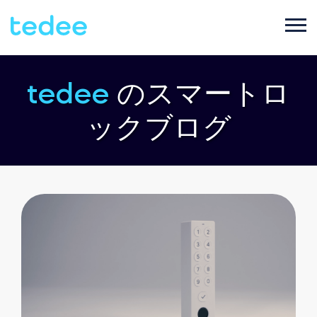
ご利用シーン
tedee
のスマートロ
ックブログ
プロダクト
ご家庭で
Smart lock
サポート
宿泊施設で
Tedee PRO
ブログ
ビジネスで
Accessories