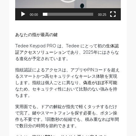
ヤ
ー
00:00
00:25
あなたの指が最高の鍵
Tedee Keypad PRO は、Tedee にとって初の
生体認
証アクセスソリューション
であり、2025年にはさらな
る進化が予定されています。
指紋認証によるアクセスは、アプリやPINコードを超え
るスマートかつ高セキュリティなキーレス体験を実現
します。指紋は個人ごとに異なり、
偽造がほぼ不可能
なため、セキュリティ性において比類のない強みを持
ちます。
実用面でも、ドアの解錠が指先で軽くタッチするだけ
で完了。鍵やスマートフォンを探す必要も、ボタン操
作も不要です。1回数秒の短縮でも、積み重なれば年間
で数日分の時間を節約できます。