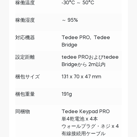
稼働温度
-30°C ～ 50°C
稼働湿度
～ 95%
対応機器
Tedee PRO, Tedee
Bridge
設定距離
tedee PROおよびtedee
Bridgeから 2m以内
梱包サイズ
131 x 70 x 47 mm
梱包重量
191g
同梱物
Tedee Keypad PRO
単4乾電池 x 4本
ウォールプラグ・ネジ x 4
有線接続用ケーブル