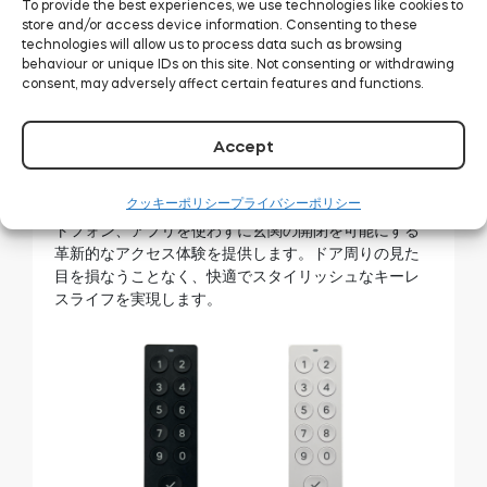
と同様の高品質デザインを採用。マット仕上げの2色展
To provide the best experiences, we use technologies like cookies to
store and/or access device information. Consenting to these
開で、明るい玄関にもダークトーンのエントランスに
technologies will allow us to process data such as browsing
も調和します。
behaviour or unique IDs on this site. Not consenting or withdrawing
consent, may adversely affect certain features and functions.
スムーズな幾何学的フォルム
最小限のボタン配置
控えめな装飾による洗練された印象
Accept
Tedee Keypad PROは、屋外設置対応の堅牢設計であ
クッキーポリシー
プライバシーポリシー
りながら、見た目はスマートかつ控えめ。鍵やスマー
トフォン、アプリを使わずに玄関の開閉を可能にする
革新的なアクセス体験を提供します。ドア周りの見た
目を損なうことなく、快適でスタイリッシュなキーレ
スライフを実現します。