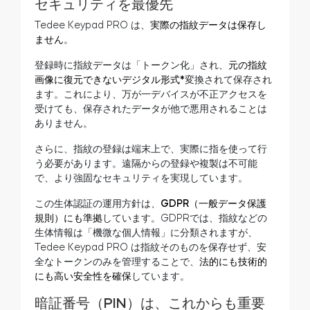
セキュリティを最優先
Tedee Keypad PRO は、
実際の指紋データは保存し
ません
。
登録時に指紋データは「トークン化」され、
元の指紋
画像に復元できないデジタル形式*
変換されて保存され
ます。これにより、万が一デバイスが不正アクセスを
受けても、保存されたデータが他で悪用されることは
ありません。
さらに、指紋の登録は端末上で、実際に指を使って行
う必要があります。遠隔からの登録や複製は不可能
で、より強固なセキュリティを実現しています。
この生体認証の運用方針は、
GDPR（一般データ保護
規則）にも準拠
しています。GDPRでは、指紋などの
生体情報は「機微な個人情報」に分類されますが、
Tedee Keypad PRO は指紋そのものを保存せず、安
全なトークンのみを管理することで、
法的にも技術的
にも高い安全性を確保
しています。
暗証番号（PIN）は、これからも重要