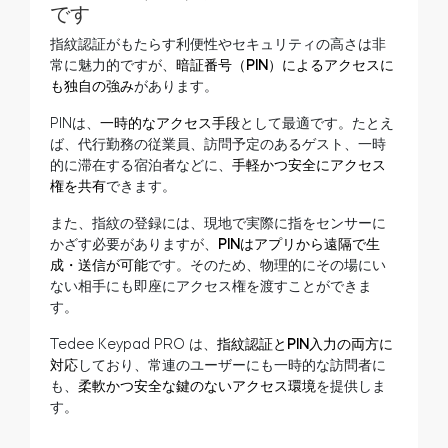
です
指紋認証がもたらす利便性やセキュリティの高さは非
常に魅力的ですが、
暗証番号（PIN）によるアクセスに
も独自の強み
があります。
PINは、
一時的なアクセス手段
として最適です。たとえ
ば、代行勤務の従業員、訪問予定のあるゲスト、一時
的に滞在する宿泊者などに、
手軽かつ安全にアクセス
権を共有
できます。
また、指紋の登録には、現地で実際に指をセンサーに
かざす必要がありますが、
PINはアプリから遠隔で生
成・送信が可能
です。そのため、物理的にその場にい
ない相手にも即座にアクセス権を渡すことができま
す。
Tedee Keypad PRO は、
指紋認証とPIN入力の両方に
対応
しており、常連のユーザーにも一時的な訪問者に
も、
柔軟かつ安全な鍵のないアクセス環境
を提供しま
す。