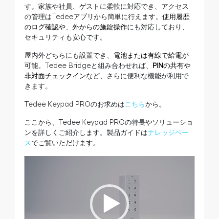
す。家族や社員、ゲストに柔軟に対応でき、アクセス
の管理はTedeeアプリから簡単に行えます。
使用履歴
のログ確認や、外からの施錠操作
にも対応しており、
セキュリティも安心です。
屋内外どちらにも設置でき、
電池または有線で給電
が
可能。Tedee Bridgeと組み合わせれば、
PINの共有や
非対面チェックイン
など、さらに便利な機能が利用で
きます。
Tedee Keypad PROのお求めは
こちら
から。
ここから、Tedee Keypad PROの特長やソリューショ
ンを詳しくご紹介します。製品ガイドは
ナレッジベー
ス
でご覧いただけます。
動
画
プ
レ
ー