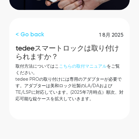
お近くの販売店
ログイン
Tedee Bridge
スマートホーム・インテグレーション
< Go back
1 8月 2025
tedeeスマートロックは取り付け
tedee door sensor
られますか？
取付方法についてはこ
こちらの取付マニュアル
をご覧
ください。
tedee PROの取り付けには専用のアダプターが必要で
Home access
す。アダプターは美和ロック社製のLA/DAおよび
TE/LSPに対応しています。(2025年7月時点）順次、対
応可能な錠ケースを拡大していきます。
Tedee Keypad PRO