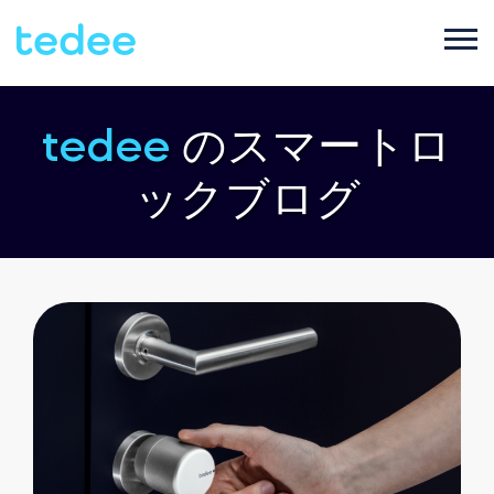
ご利用シーン
tedee
のスマートロ
ックブログ
プロダクト
ご家庭で
Smart lock
サポート
宿泊施設で
Tedee PRO
ブログ
ビジネスで
Accessories