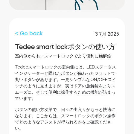
お近くの販売店
ログイン
Tedee Bridge
スマートホーム・インテグレーション
< Go back
3 7月 2025
Tedee smart lockボタンの使い方
tedee door sensor
室内側からも、スマートロックでより便利に施解錠
Tedeeスマートロックの室内側には、LEDステータス
インジケーターと隠れたボタンが備わったフラットで
Home access
丸いボタンがあります。一見シンプルなON/OFFスイ
ッチのように見えますが、実はドアの施解錠をよりス
ムーズに、そして便利に操作するための機能が詰まっ
ています。
Tedee Keypad PRO
ボタンの使い方次第で、日々の出入りがもっと快適に
なります。ここからは、スマートロックのボタン操作
でどのようなアシストが得られるかをご確認くださ
い。