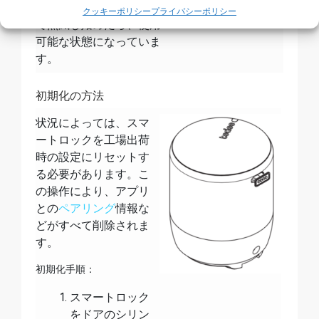
その後、LEDが複数の色
ったことを示します。
クッキーポリシー
プライバシーポリシー
で点滅し始めたら、使用
可能な状態になっていま
す。
初期化の方法
状況によっては、スマ
ートロックを工場出荷
時の設定にリセットす
る必要があります。こ
の操作により、アプリ
との
ペアリング
情報な
どがすべて削除されま
す。
初期化手順：
スマートロック
をドアのシリン