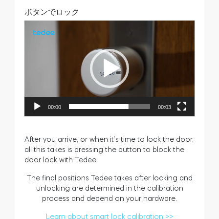
ボタンでロック
動
画
プ
レ
ー
ヤ
ー
00:00
00:03
After you arrive, or when it’s time to lock the door,
all this takes is pressing the button to block the
door lock with Tedee.
The final positions Tedee takes after locking and
unlocking are determined in the calibration
process and depend on your hardware.
Learn about smart lock calibration >>