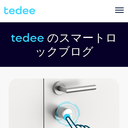
ご利用シーン
tedee
のスマートロ
ックブログ
プロダクト
ご家庭で
Smart lock
サポート
宿泊施設で
Tedee PRO
ブログ
ビジネスで
Accessories