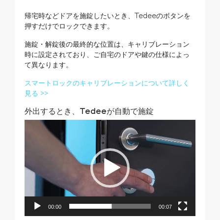
帰宅時などドアを施錠したいとき、Tedeeのボタンを
押すだけでロックできます。
施錠・解錠後の最終的な位置は、キャリブレーション
時に設定されており、ご自宅のドアや鍵の仕様によっ
て異なります。
スマートロックのキャリブレーションについて詳しく
見る >>
外出するとき、Tedeeが自動で施錠
動
画
プ
レ
ー
ヤ
ー
00:00
00:07