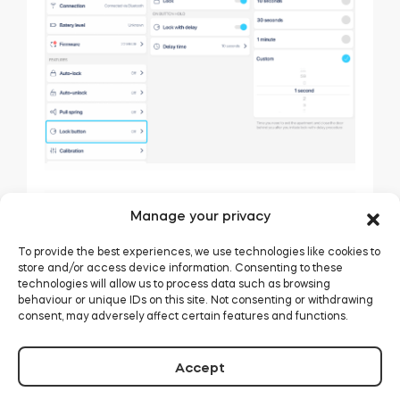
電源を入れるには
電源を切るには
Manage your privacy
To provide the best experiences, we use technologies like cookies to
スマートロックのボタン
動作中のスマートロッ
store and/or access device information. Consenting to these
を
2秒間長押し
してく
クのボタンを
5秒間長
technologies will allow us to process data such as browsing
behaviour or unique IDs on this site. Not consenting or withdrawing
ださい（電源がオフの状
押し
してください。
consent, may adversely affect certain features and functions.
態から）。
LEDが
赤色
に点滅し始
LEDが
緑色
に点灯する
めます。
と、デバイスが起動した
点滅が止まると、デバ
Accept
ことを示します。
イスの電源がオフにな